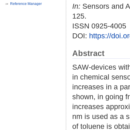
Reference Manager
In:
Sensors and Act
125.
ISSN 0925-4005
DOI:
https://doi
Abstract
SAW-devices with
in chemical senso
increases in a pa
shown, in going f
increases approxim
nm is used as a s
of toluene is obt