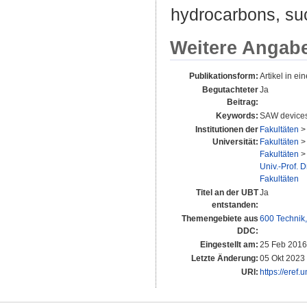
hydrocarbons, suc
Weitere Angab
Publikationsform:
Artikel in ein
Begutachteter
Ja
Beitrag:
Keywords:
SAW devices;
Institutionen der
Fakultäten
Universität:
Fakultäten
Fakultäten
Univ.-Prof. 
Fakultäten
Titel an der UBT
Ja
entstanden:
Themengebiete aus
600 Technik
DDC:
Eingestellt am:
25 Feb 2016
Letzte Änderung:
05 Okt 2023
URI:
https://eref.