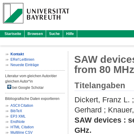
Startseite
Browsen
Suche
Hilfe
Kontakt
SAW devices
ERef Leitlinien
Neueste Einträge
from 80 MHz
Literatur vom gleichen Autor/der
gleichen Autor*in
Titelangaben
bei Google Scholar
Dickert, Franz L.
Bibliografische Daten exportieren
ASCII Citation
Gerhard
;
Knauer,
BibTeX
EP3 XML
SAW devices : se
EndNote
HTML Citation
GHz.
Multiline CSV