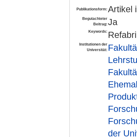
Artikel 
Publikationsform:
Begutachteter
Ja
Beitrag:
Keywords:
Refabri
Institutionen der
Fakultä
Universität:
Lehrst
Fakultä
Ehemal
Produkt
Forsch
Forsch
der Uni