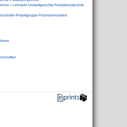
echte Produktionstechnik
rInnen
>
Lehrstuhl Umweltgerechte Produktionstechnik -
raunhofer-Projektgruppe Prozessinnovation
rInnen
enschaften