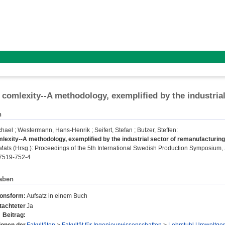
comlexity--A methodology, exemplified by the industria
n
chael
;
Westermann, Hans-Henrik
;
Seifert, Stefan
;
Butzer, Steffen
:
exity--A methodology, exemplified by the industrial sector of remanufacturing
Mats
(Hrsg.): Proceedings of the 5th International Swedish Production Symposium, S
7519-752-4
aben
ionsform:
Aufsatz in einem Buch
tachteter
Ja
Beitrag: