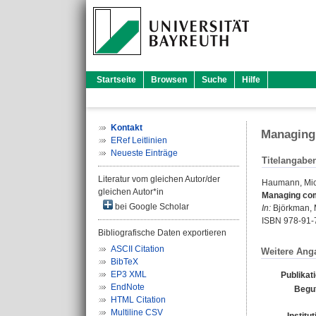
Startseite
Browsen
Suche
Hilfe
Kontakt
Managing 
ERef Leitlinien
Neueste Einträge
Titelangabe
Literatur vom gleichen Autor/der
Haumann, Mi
gleichen Autor*in
Managing coml
bei Google Scholar
In:
Björkman, 
ISBN 978-91-
Bibliografische Daten exportieren
ASCII Citation
Weitere Ang
BibTeX
EP3 XML
Publikat
EndNote
Begu
HTML Citation
Multiline CSV