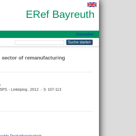
ERef Bayreuth
Anmelden
l sector of remanufacturing
.
PS. - Linköping , 2012 . - S. 107-113