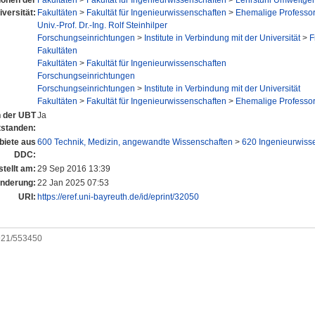
tionen der
Fakultäten
>
Fakultät für Ingenieurwissenschaften
>
Lehrstuhl Umweltger
iversität:
Fakultäten
>
Fakultät für Ingenieurwissenschaften
>
Ehemalige Professo
Univ.-Prof. Dr.-Ing. Rolf Steinhilper
Forschungseinrichtungen
>
Institute in Verbindung mit der Universität
>
F
Fakultäten
Fakultäten
>
Fakultät für Ingenieurwissenschaften
Forschungseinrichtungen
Forschungseinrichtungen
>
Institute in Verbindung mit der Universität
Fakultäten
>
Fakultät für Ingenieurwissenschaften
>
Ehemalige Professo
n der UBT
Ja
tstanden:
iete aus
600 Technik, Medizin, angewandte Wissenschaften
>
620 Ingenieurwiss
DDC:
tellt am:
29 Sep 2016 13:39
Änderung:
22 Jan 2025 07:53
URI:
https://eref.uni-bayreuth.de/id/eprint/32050
0921/553450