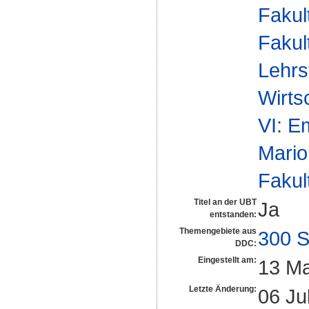
Fakul
Fakul
Lehrs
Wirts
VI: E
Mario
Fakul
Titel an der UBT
Ja
entstanden:
Themengebiete aus
300 S
DDC:
Eingestellt am:
13 Ma
Letzte Änderung:
06 Ju