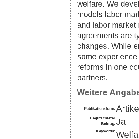
welfare. We devel
models labor marke
and labor market 
agreements are t
changes. While e
some experience 
reforms in one cou
partners.
Weitere Angab
Artike
Publikationsform:
Begutachteter
Ja
Beitrag:
Keywords:
Welfar