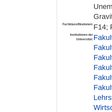
Unemp
Gravi
Fachklassifikationen:
F14; 
Institutionen der
Fakul
Universität:
Fakul
Fakul
Fakul
Fakul
Fakul
Lehrs
Wirts