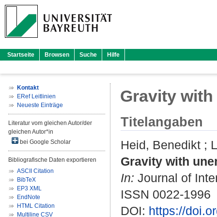
Startseite
Browsen
Suche
Hilfe
Kontakt
Gravity wit
ERef Leitlinien
Neueste Einträge
Titelangaben
Literatur vom gleichen Autor/der
gleichen Autor*in
Heid, Benedikt
;
L
bei Google Scholar
Gravity with un
Bibliografische Daten exportieren
ASCII Citation
In:
Journal of Inte
BibTeX
EP3 XML
ISSN 0022-1996
EndNote
HTML Citation
DOI:
https://doi.
Multiline CSV