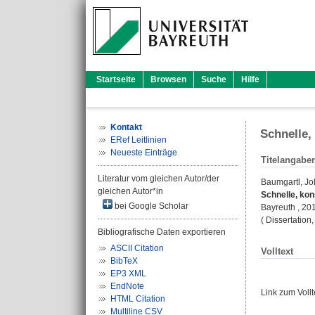
Startseite
Browsen
Suche
Hilfe
Kontakt
Schnelle,
ERef Leitlinien
Neueste Einträge
Titelangabe
Literatur vom gleichen Autor/der
Baumgartl, J
gleichen Autor*in
Schnelle, ko
bei Google Scholar
Bayreuth , 201
( Dissertation
Bibliografische Daten exportieren
ASCII Citation
Volltext
BibTeX
EP3 XML
EndNote
Link zum Voll
HTML Citation
Multiline CSV