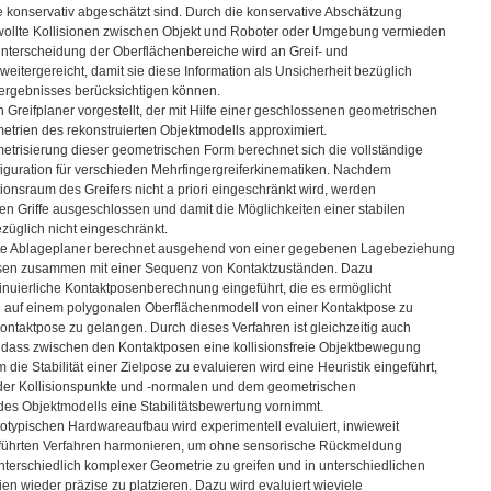
e konservativ abgeschätzt sind. Durch die konservative Abschätzung
ollte Kollisionen zwischen Objekt und Roboter oder Umgebung vermieden
nterscheidung der Oberflächenbereiche wird an Greif- und
eitergereicht, damit sie diese Information als Unsicherheit bezüglich
rgebnisses berücksichtigen können.
n Greifplaner vorgestellt, der mit Hilfe einer geschlossenen geometrischen
etrien des rekonstruierten Objektmodells approximiert.
etrisierung dieser geometrischen Form berechnet sich die vollständige
figuration für verschieden Mehrfingergreiferkinematiken. Nachdem
ionsraum des Greifers nicht a priori eingeschränkt wird, werden
en Griffe ausgeschlossen und damit die Möglichkeiten einer stabilen
züglich nicht eingeschränkt.
lte Ablageplaner berechnet ausgehend von einer gegebenen Lagebeziehung
osen zusammen mit einer Sequenz von Kontaktzuständen. Dazu
tinuierliche Kontaktposenberechnung eingeführt, die es ermöglicht
h auf einem polygonalen Oberflächenmodell von einer Kontaktpose zu
ontaktpose zu gelangen. Durch dieses Verfahren ist gleichzeitig auch
t, dass zwischen den Kontaktposen eine kollisionsfreie Objektbewegung
m die Stabilität einer Zielpose zu evaluieren wird eine Heuristik eingeführt,
 der Kollisionspunkte und -normalen und dem geometrischen
es Objektmodells eine Stabilitätsbewertung vornimmt.
totypischen Hardwareaufbau wird experimentell evaluiert, inwieweit
eführten Verfahren harmonieren, um ohne sensorische Rückmeldung
nterschiedlich komplexer Geometrie zu greifen und in unterschiedlichen
en wieder präzise zu platzieren. Dazu wird evaluiert wieviele