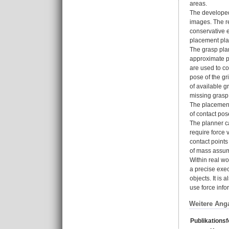
areas.
The developed
images. The r
conservative e
placement plan
The grasp plan
approximate pa
are used to co
pose of the g
of available g
missing grasp 
The placemen
of contact po
The planner ca
require force v
contact point
of mass assum
Within real w
a precise exec
objects. It is
use force info
Weitere Ang
Publikations