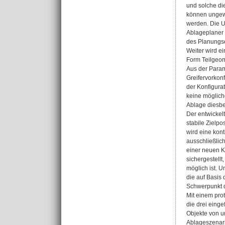
und solche di
können ungew
werden. Die U
Ablageplaner w
des Planungse
Weiter wird ei
Form Teilgeom
Aus der Param
Greifervorkon
der Konfigurat
keine möglich
Ablage diesbe
Der entwicke
stabile Zielp
wird eine kon
ausschließlic
einer neuen K
sichergestell
möglich ist. U
die auf Basis
Schwerpunkt d
Mit einem pro
die drei eing
Objekte von u
Ablageszenari