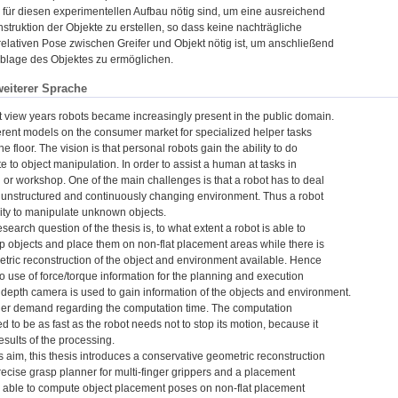
ür diesen experimentellen Aufbau nötig sind, um eine ausreichend
truktion der Objekte zu erstellen, so dass keine nachträgliche
relativen Pose zwischen Greifer und Objekt nötig ist, um anschließend
Ablage des Objektes zu ermöglichen.
weiterer Sprache
t view years robots became increasingly present in the public domain.
erent models on the consumer market for specialized helper tasks
he floor. The vision is that personal robots gain the ability to do
ate to object manipulation. In order to assist a human at tasks in
or workshop. One of the main challenges is that a robot has to deal
y unstructured and continuously changing environment. Thus a robot
ity to manipulate unknown objects.
search question of the thesis is, to what extent a robot is able to
p objects and place them on non-flat placement areas while there is
tric reconstruction of the object and environment available. Hence
no use of force/torque information for the planning and execution
depth camera is used to gain information of the objects and environment.
her demand regarding the computation time. The computation
 to be as fast as the robot needs not to stop its motion, because it
results of the processing.
s aim, this thesis introduces a conservative geometric reconstruction
recise grasp planner for multi-finger grippers and a placement
is able to compute object placement poses on non-flat placement