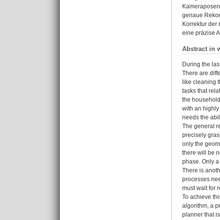
Kameraposen f
genaue Rekons
Korrektur der 
eine präzise 
Abstract in 
During the las
There are diff
like cleaning t
tasks that rel
the household 
with an highl
needs the abil
The general re
precisely gras
only the geome
there will be 
phase. Only a 
There is anot
processes need
must wait for 
To achieve thi
algorithm, a p
planner that 