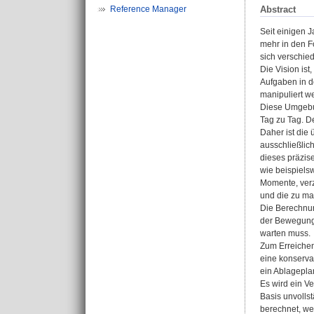
Abstract
Reference Manager
Seit einigen 
mehr in den F
sich verschied
Die Vision ist
Aufgaben in 
manipuliert w
Diese Umgebun
Tag zu Tag. D
Daher ist die 
ausschließlic
dieses präzise
wie beispiels
Momente, verz
und die zu ma
Die Berechnun
der Bewegunge
warten muss.
Zum Erreichen 
eine konservat
ein Ablagepla
Es wird ein Ve
Basis unvolls
berechnet, we