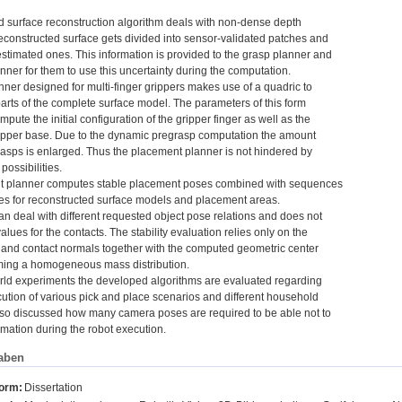
 surface reconstruction algorithm deals with non-dense depth
econstructed surface gets divided into sensor-validated patches and
stimated ones. This information is provided to the grasp planner and
ner for them to use this uncertainty during the computation.
ner designed for multi-finger grippers makes use of a quadric to
rts of the complete surface model. The parameters of this form
mpute the initial configuration of the gripper finger as well as the
ripper base. Due to the dynamic pregrasp computation the amount
rasps is enlarged. Thus the placement planner is not hindered by
possibilities.
t planner computes stable placement poses combined with sequences
ses for reconstructed surface models and placement areas.
n deal with different requested object pose relations and does not
alues for the contacts. The stability evaluation relies only on the
s and contact normals together with the computed geometric center
ing a homogeneous mass distribution.
orld experiments the developed algorithms are evaluated regarding
ution of various pick and place scenarios and different household
 also discussed how many camera poses are required to be able not to
rmation during the robot execution.
aben
form:
Dissertation