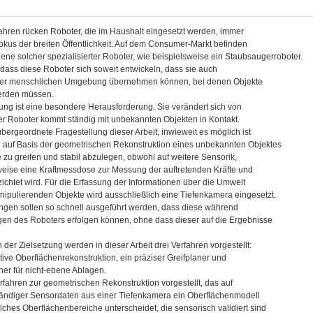
Jahren rücken Roboter, die im Haushalt eingesetzt werden, immer
okus der breiten Öffentlichkeit. Auf dem Consumer-Markt befinden
ene solcher spezialisierter Roboter, wie beispielsweise ein Staubsaugerroboter.
, dass diese Roboter sich soweit entwickeln, dass sie auch
der menschlichen Umgebung übernehmen können, bei denen Objekte
erden müssen.
g ist eine besondere Herausforderung. Sie verändert sich von
er Roboter kommt ständig mit unbekannten Objekten in Kontakt.
übergeordnete Fragestellung dieser Arbeit, inwieweit es möglich ist
h auf Basis der geometrischen Rekonstruktion eines unbekannten Objektes
 zu greifen und stabil abzulegen, obwohl auf weitere Sensorik,
weise eine Kraftmessdose zur Messung der auftretenden Kräfte und
ichtet wird. Für die Erfassung der Informationen über die Umwelt
nipulierenden Objekte wird ausschließlich eine Tiefenkamera eingesetzt.
gen sollen so schnell ausgeführt werden, dass diese während
n des Roboters erfolgen können, ohne dass dieser auf die Ergebnisse
der Zielsetzung werden in dieser Arbeit drei Verfahren vorgestellt:
ive Oberflächenrekonstruktion, ein präziser Greifplaner und
ner für nicht-ebene Ablagen.
rfahren zur geometrischen Rekonstruktion vorgestellt, das auf
tändiger Sensordaten aus einer Tiefenkamera ein Oberflächenmodell
lches Oberflächenbereiche unterscheidet, die sensorisch validiert sind