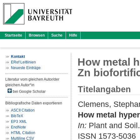
Startseite
Browsen
Suche
Hilfe
Kontakt
How metal h
ERef Leitlinien
Neueste Einträge
Zn biofortifi
Literatur vom gleichen Autor/der
gleichen Autor*in
Titelangaben
bei Google Scholar
Clemens, Stepha
Bibliografische Daten exportieren
ASCII Citation
How metal hypera
BibTeX
EP3 XML
In:
Plant and Soil.
EndNote
HTML Citation
ISSN 1573-5036
Multiline CSV