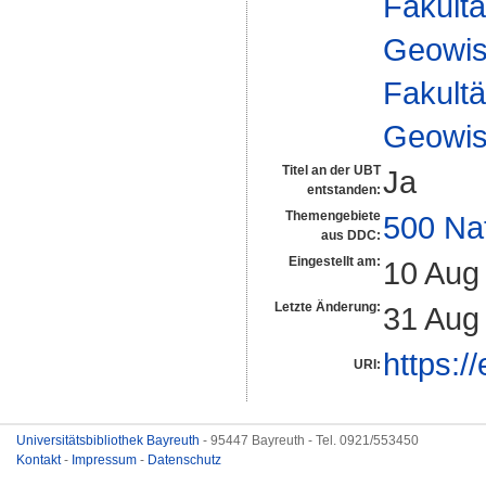
Fakultä
Geowis
Fakultä
Geowis
Titel an der UBT
Ja
entstanden:
Themengebiete
500 Na
aus DDC:
Eingestellt am:
10 Aug
Letzte Änderung:
31 Aug
https:/
URI:
Universitätsbibliothek Bayreuth
- 95447 Bayreuth - Tel. 0921/553450
Kontakt
-
Impressum
-
Datenschutz