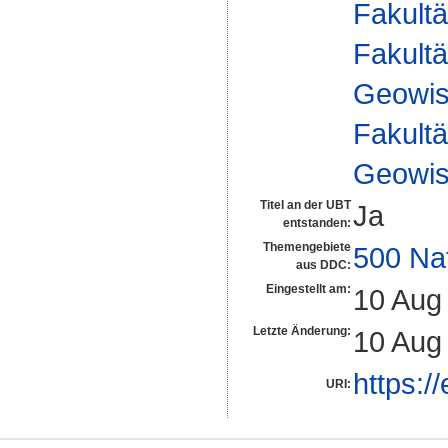
Fakultä
Fakultä
Geowis
Fakultä
Geowis
Titel an der UBT
Ja
entstanden:
Themengebiete
500 Na
aus DDC:
Eingestellt am:
10 Aug
Letzte Änderung:
10 Aug
https:/
URI: