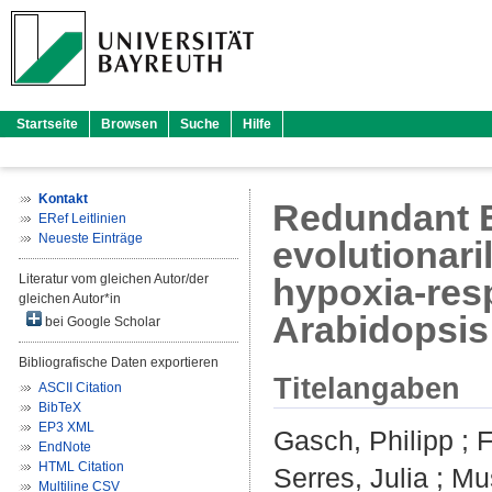
Startseite
Browsen
Suche
Hilfe
Kontakt
Redundant ER
ERef Leitlinien
Neueste Einträge
evolutionari
Literatur vom gleichen Autor/der
hypoxia-res
gleichen Autor*in
Arabidopsis
bei Google Scholar
Bibliografische Daten exportieren
Titelangaben
ASCII Citation
BibTeX
EP3 XML
Gasch, Philipp
;
F
EndNote
HTML Citation
Serres, Julia
;
Mus
Multiline CSV