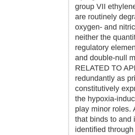
group VII ethylene
are routinely deg
oxygen- and nitri
neither the quanti
regulatory elemen
and double-null m
RELATED TO APET
redundantly as pr
constitutively ex
the hypoxia-in
play minor roles. 
that binds to and 
identified throug