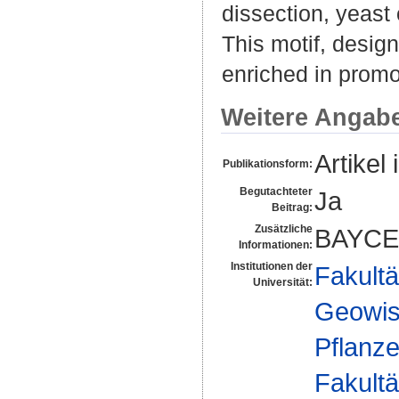
dissection, yeast
This motif, desig
enriched in promo
Weitere Angab
Artikel 
Publikationsform:
Begutachteter
Ja
Beitrag:
Zusätzliche
BAYCE
Informationen:
Institutionen der
Fakultä
Universität:
Geowis
Pflanze
Fakultä