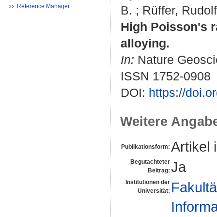
Reference Manager
B.
;
Rüffer, Rudolf
High Poisson's r
alloying.
In:
Nature Geoscie
ISSN 1752-0908
DOI:
https://doi.
Weitere Angab
Artikel 
Publikationsform:
Begutachteter
Ja
Beitrag:
Institutionen der
Fakultä
Universität:
Informa