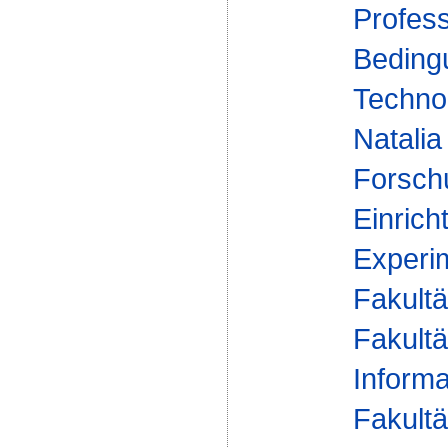
Profess
Beding
Technol
Natalia
Forsch
Einrich
Experi
Fakultä
Fakultä
Informa
Fakultä