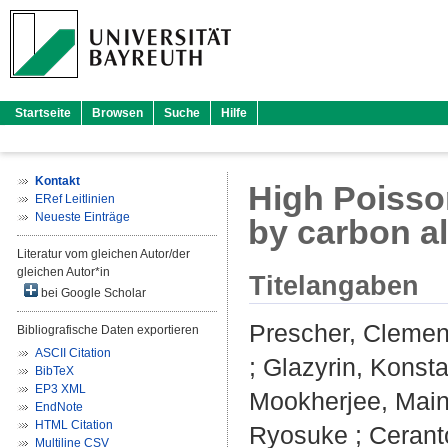
Startseite
Browsen
Suche
Hilfe
Kontakt
High Poisson
ERef Leitlinien
Neueste Einträge
by carbon al
Literatur vom gleichen Autor/der
gleichen Autor*in
Titelangaben
bei Google Scholar
Prescher, Cleme
Bibliografische Daten exportieren
ASCII Citation
;
Glazyrin, Konsta
BibTeX
EP3 XML
Mookherjee, Mai
EndNote
HTML Citation
Ryosuke
;
Ceranto
Multiline CSV