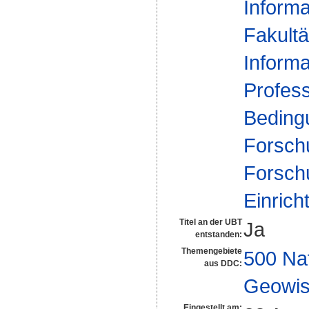
Informa
Fakultä
Informa
Profess
Beding
Forsch
Forsch
Einrich
Titel an der UBT
Ja
entstanden:
Themengebiete
500 Na
aus DDC:
Geowis
Eingestellt am: