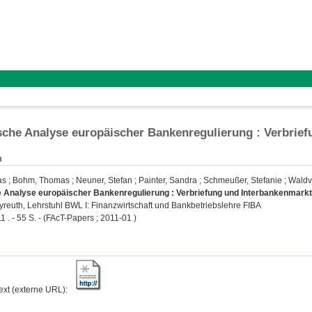
he Analyse europäischer Bankenregulierung : Verbrief
n
as
;
Bohm, Thomas
;
Neuner, Stefan
;
Painter, Sandra
;
Schmeußer, Stefanie
;
Waldvo
Analyse europäischer Bankenregulierung : Verbriefung und Interbankenmarkt
ayreuth, Lehrstuhl BWL I: Finanzwirtschaft und Bankbetriebslehre FIBA
1 . - 55 S. - (FAcT-Papers ; 2011-01 )
text (externe URL):