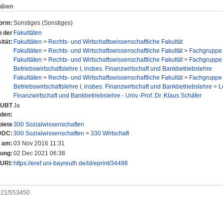
aben
form:
Sonstiges (Sonstiges)
n der
Fakultäten
ität:
Fakultäten
>
Rechts- und Wirtschaftswissenschaftliche Fakultät
Fakultäten
>
Rechts- und Wirtschaftswissenschaftliche Fakultät
>
Fachgruppe 
Fakultäten
>
Rechts- und Wirtschaftswissenschaftliche Fakultät
>
Fachgruppe 
Betriebswirtschaftslehre I, insbes. Finanzwirtschaft und Bankbetriebslehre
Fakultäten
>
Rechts- und Wirtschaftswissenschaftliche Fakultät
>
Fachgruppe 
Betriebswirtschaftslehre I, insbes. Finanzwirtschaft und Bankbetriebslehre
>
L
Finanzwirtschaft und Bankbetriebslehre - Univ.-Prof. Dr. Klaus Schäfer
r UBT
Ja
nden:
iete
300 Sozialwissenschaften
DDC:
300 Sozialwissenschaften
>
330 Wirtschaft
t am:
03 Nov 2016 11:31
rung:
02 Dec 2021 06:38
URI:
https://eref.uni-bayreuth.de/id/eprint/34498
0921/553450