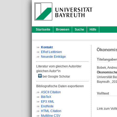
Startseite
Browsen
Suche
Hilfe
Kontakt
Ökonomisc
ERef Leitlinien
Neueste Einträge
Titelangabe
Literatur vom gleichen Autor/der
Bobek, Andre
gleichen Autor*in
Ökonomische 
bei Google Scholar
Universität B
Bayreuth , 201
Bibliografische Daten exportieren
ASCII Citation
Volltext
BibTeX
EP3 XML
EndNote
Link zum Voll
HTML Citation
Multiline CSV