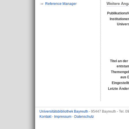
Weitere Ang
Reference Manager
Publikations
Institutione
Univers
Titel an de
entsta
Themengeb
aus 
Eingestell
Letzte Ände
Universitätsbibliothek Bayreuth
- 95447 Bayreuth - Tel. 
Kontakt
-
Impressum
-
Datenschutz