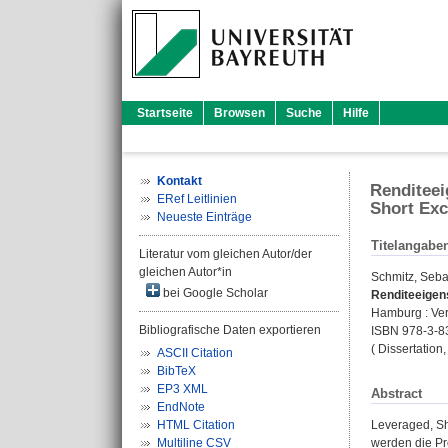
Startseite
Browsen
Suche
Hilfe
Kontakt
Renditeei
ERef Leitlinien
Short Ex
Neueste Einträge
Titelangabe
Literatur vom gleichen Autor/der
gleichen Autor*in
Schmitz, Seba
bei Google Scholar
Renditeeigens
Hamburg : Verl
Bibliografische Daten exportieren
ISBN 978-3-8
( Dissertation
ASCII Citation
BibTeX
EP3 XML
Abstract
EndNote
HTML Citation
Leveraged, Sh
Multiline CSV
werden die Pr