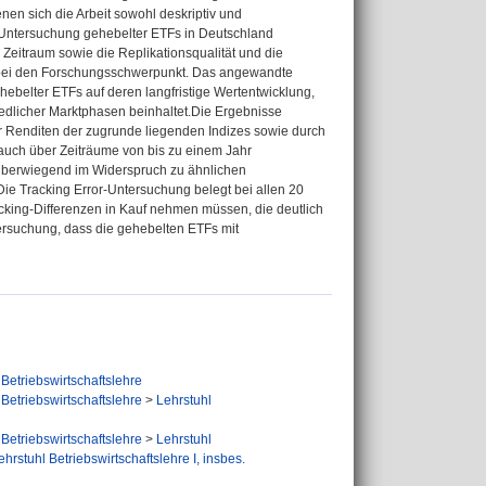
en sich die Arbeit sowohl deskriptiv und
he Untersuchung gehebelter ETFs in Deutschland
 Zeitraum sowie die Replikationsqualität und die
dabei den Forschungsschwerpunkt. Das angewandte
ebelter ETFs auf deren langfristige Wertentwicklung,
edlicher Marktphasen beinhaltet.Die Ergebnisse
der Renditen der zugrunde liegenden Indizes sowie durch
 auch über Zeiträume von bis zu einem Jahr
 überwiegend im Widerspruch zu ähnlichen
Die Tracking Error-Untersuchung belegt bei allen 20
acking-Differenzen in Kauf nehmen müssen, die deutlich
tersuchung, dass die gehebelten ETFs mit
Betriebswirtschaftslehre
Betriebswirtschaftslehre
>
Lehrstuhl
Betriebswirtschaftslehre
>
Lehrstuhl
ehrstuhl Betriebswirtschaftslehre I, insbes.