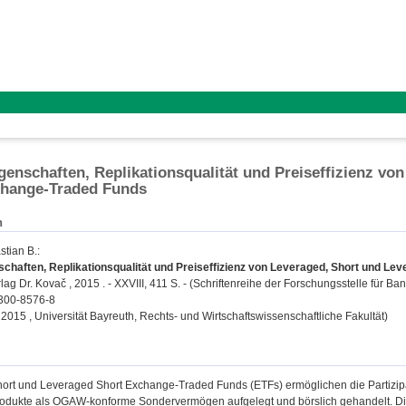
genschaften, Replikationsqualität und Preiseffizienz vo
change-Traded Funds
n
stian B.
:
chaften, Replikationsqualität und Preiseffizienz von Leveraged, Short und L
ag Dr. Kovač , 2015 . - XXVIII, 411 S. - (Schriftenreihe der Forschungsstelle für Ban
300-8576-8
, 2015 , Universität Bayreuth, Rechts- und Wirtschaftswissenschaftliche Fakultät)
ort und Leveraged Short Exchange-Traded Funds (ETFs) ermöglichen die Partizipat
odukte als OGAW-konforme Sondervermögen aufgelegt und börslich gehandelt. Di