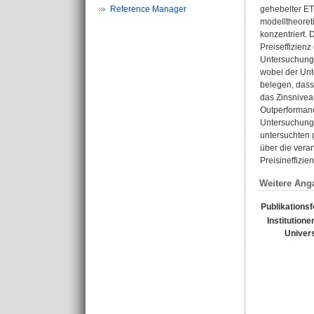
Reference Manager
gehebelter ET
modelltheoret
konzentriert. 
Preiseffizien
Untersuchungs
wobei der Unt
belegen, dass 
das Zinsnivea
Outperformanc
Untersuchunge
untersuchten 
über die vera
Preisineffizi
Weitere Ang
Publikations
Institutione
Univers