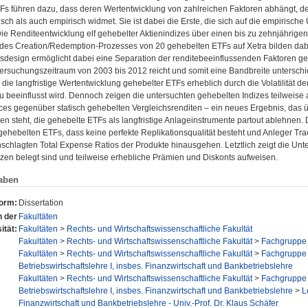
Fs führen dazu, dass deren Wertentwicklung von zahlreichen Faktoren abhängt, den
isch als auch empirisch widmet. Sie ist dabei die Erste, die sich auf die empirisc
Die Renditeentwicklung elf gehebelter Aktienindizes über einen bis zu zehnjährigen
z des Creation/Redemption-Prozesses von 20 gehebelten ETFs auf Xetra bilden 
design ermöglicht dabei eine Separation der renditebeeinflussenden Faktoren geh
ersuchungszeitraum von 2003 bis 2012 reicht und somit eine Bandbreite unterschi
die langfristige Wertentwicklung gehebelter ETFs erheblich durch die Volatilität 
u beeinflusst wird. Dennoch zeigen die untersuchten gehebelten Indizes teilweise
es gegenüber statisch gehebelten Vergleichsrenditen – ein neues Ergebnis, das
n steht, die gehebelte ETFs als langfristige Anlageinstrumente partout ablehnen. 
gehebelten ETFs, dass keine perfekte Replikationsqualität besteht und Anleger Tr
nschlagten Total Expense Ratios der Produkte hinausgehen. Letztlich zeigt die Un
enzen belegt sind und teilweise erhebliche Prämien und Diskonts aufweisen.
aben
form:
Dissertation
n der
Fakultäten
ität:
Fakultäten
>
Rechts- und Wirtschaftswissenschaftliche Fakultät
Fakultäten
>
Rechts- und Wirtschaftswissenschaftliche Fakultät
>
Fachgruppe 
Fakultäten
>
Rechts- und Wirtschaftswissenschaftliche Fakultät
>
Fachgruppe 
Betriebswirtschaftslehre I, insbes. Finanzwirtschaft und Bankbetriebslehre
Fakultäten
>
Rechts- und Wirtschaftswissenschaftliche Fakultät
>
Fachgruppe 
Betriebswirtschaftslehre I, insbes. Finanzwirtschaft und Bankbetriebslehre
>
L
Finanzwirtschaft und Bankbetriebslehre - Univ.-Prof. Dr. Klaus Schäfer