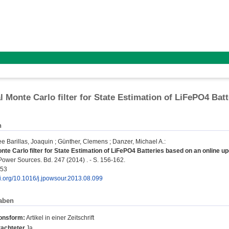
l Monte Carlo filter for State Estimation of LiFePO4 Bat
n
ee Barillas, Joaquin
;
Günther, Clemens
;
Danzer, Michael A.
:
nte Carlo filter for State Estimation of LiFePO4 Batteries based on an online u
Power Sources. Bd. 247 (2014) . - S. 156-162.
753
oi.org/10.1016/j.jpowsour.2013.08.099
aben
ionsform:
Artikel in einer Zeitschrift
achteter
Ja