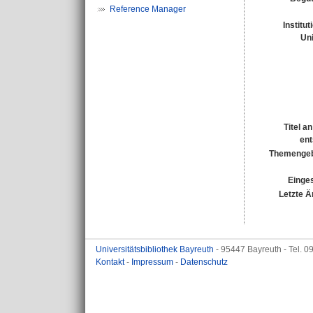
Reference Manager
Institu
Uni
Titel a
ent
Themengeb
Einges
Letzte Ä
Universitätsbibliothek Bayreuth
- 95447 Bayreuth - Tel. 
Kontakt
-
Impressum
-
Datenschutz