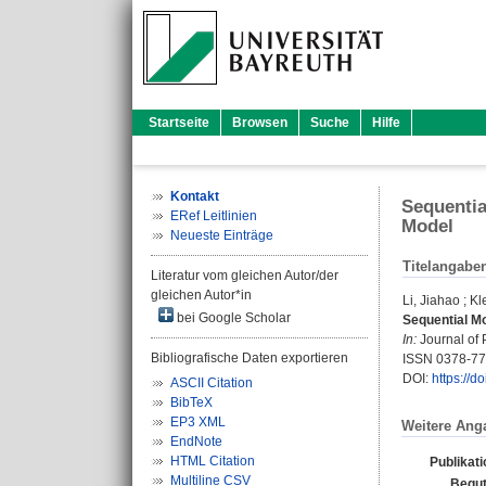
Startseite
Browsen
Suche
Hilfe
Kontakt
Sequentia
ERef Leitlinien
Model
Neueste Einträge
Titelangabe
Literatur vom gleichen Autor/der
gleichen Autor*in
Li, Jiahao
;
Kl
bei Google Scholar
Sequential Mo
In:
Journal of 
Bibliografische Daten exportieren
ISSN 0378-7
DOI:
https://d
ASCII Citation
BibTeX
EP3 XML
Weitere Ang
EndNote
HTML Citation
Publikat
Multiline CSV
Begut