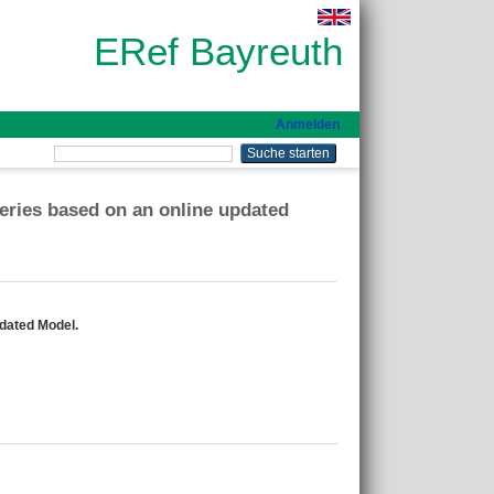
ERef Bayreuth
Anmelden
teries based on an online updated
pdated Model.