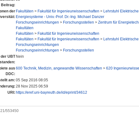
Beitrag:
tionen der
Fakultäten
>
Fakultät für Ingenieurwissenschaften
>
Lehrstuhl Elektrisch
versität:
Energiesysteme - Univ.-Prof. Dr.-Ing. Michael Danzer
Forschungseinrichtungen
>
Forschungsstellen
>
Zentrum für Energietech
Fakultäten
Fakultäten
>
Fakultät für Ingenieurwissenschaften
Fakultäten
>
Fakultät für Ingenieurwissenschaften
>
Lehrstuhl Elektrisch
Forschungseinrichtungen
Forschungseinrichtungen
>
Forschungsstellen
n der UBT
Nein
standen:
iete aus
600 Technik, Medizin, angewandte Wissenschaften
>
620 Ingenieurwiss
DDC:
tellt am:
05 Sep 2016 08:05
nderung:
28 Nov 2025 06:59
URI:
https://eref.uni-bayreuth.de/id/eprint/34612
0921/553450