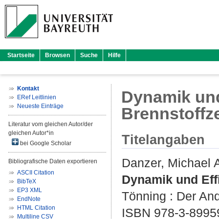
Startseite
Browsen
Suche
Hilfe
Kontakt
Dynamik und 
ERef Leitlinien
Neueste Einträge
Brennstoffze
Literatur vom gleichen Autor/der
gleichen Autor*in
Titelangaben
bei Google Scholar
Danzer, Michael 
Bibliografische Daten exportieren
ASCII Citation
Dynamik und Effi
BibTeX
EP3 XML
Tönning : Der And
EndNote
HTML Citation
ISBN 978-3-8995
Multiline CSV