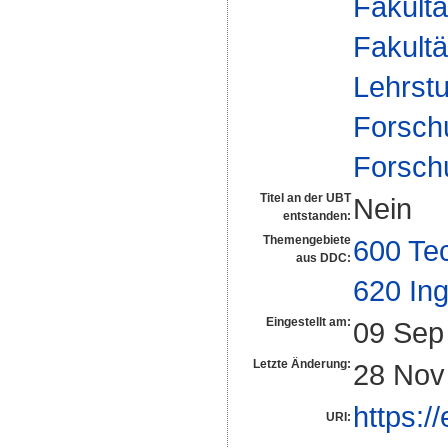
Fakultä
Fakultä
Lehrstu
Forsch
Forsch
Titel an der UBT
Nein
entstanden:
Themengebiete
600 Te
aus DDC:
620 In
Eingestellt am:
09 Sep
Letzte Änderung:
28 Nov
https:/
URI: