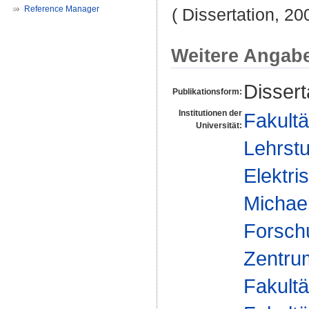
Reference Manager
( Dissertation, 20
Weitere Angab
Dissert
Publikationsform:
Institutionen der
Fakultä
Universität:
Lehrstu
Elektri
Michae
Forsch
Zentrum
Fakultä