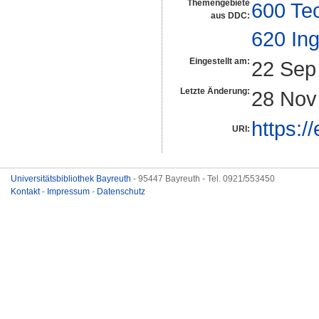
Themengebiete
600 Te
aus DDC:
620 In
Eingestellt am:
22 Sep
Letzte Änderung:
28 Nov
https:/
URI:
Universitätsbibliothek Bayreuth
- 95447 Bayreuth - Tel. 0921/553450
Kontakt
-
Impressum
-
Datenschutz