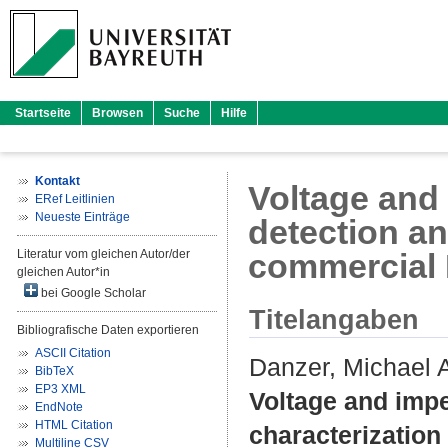
Startseite
Browsen
Suche
Hilfe
Kontakt
Voltage and 
ERef Leitlinien
Neueste Einträge
detection an
Literatur vom gleichen Autor/der
commercial L
gleichen Autor*in
bei Google Scholar
Titelangaben
Bibliografische Daten exportieren
ASCII Citation
Danzer, Michael 
BibTeX
EP3 XML
Voltage and impe
EndNote
HTML Citation
characterization 
Multiline CSV