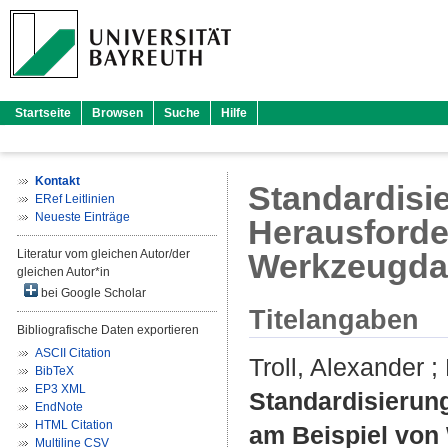
Startseite
Browsen
Suche
Hilfe
Kontakt
Standardisi
ERef Leitlinien
Neueste Einträge
Herausforde
Literatur vom gleichen Autor/der
Werkzeugda
gleichen Autor*in
bei Google Scholar
Titelangaben
Bibliografische Daten exportieren
ASCII Citation
Troll, Alexander
;
BibTeX
EP3 XML
Standardisierun
EndNote
HTML Citation
am Beispiel von
Multiline CSV