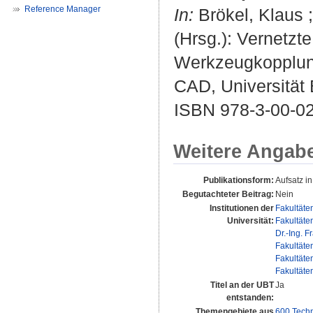
Reference Manager
In:
Brökel, Klaus
(Hrsg.): Vernetz
Werkzeugkopplung.
CAD, Universität 
ISBN 978-3-00-0
Weitere Angab
Publikationsform:
Aufsatz i
Begutachteter Beitrag:
Nein
Institutionen der
Fakultäte
Universität:
Fakultäte
Dr.-Ing. F
Fakultäte
Fakultäte
Fakultäte
Titel an der UBT
Ja
entstanden:
Themengebiete aus
600 Techn