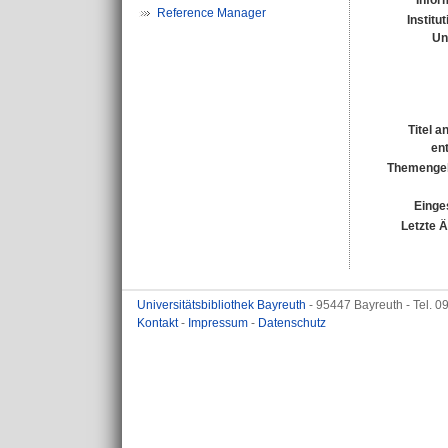
Infor
Reference Manager
Institu
Un
Titel a
en
Themengeb
Einges
Letzte 
Universitätsbibliothek Bayreuth
- 95447 Bayreuth - Tel. 
Kontakt
-
Impressum
-
Datenschutz