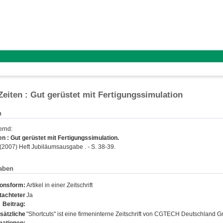
eiten : Gut gerüstet mit Fertigungssimulation
n
ernd
:
n : Gut gerüstet mit Fertigungssimulation.
(2007) Heft Jubiläumsausgabe . - S. 38-39.
aben
ionsform:
Artikel in einer Zeitschrift
tachteter
Ja
Beitrag:
sätzliche
"Shortcuts" ist eine firmeninterne Zeitschrift von CGTECH Deutschland 