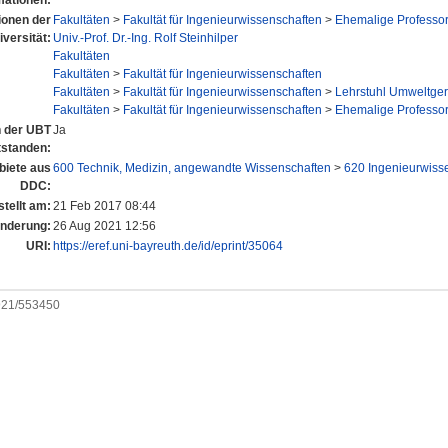
mationen:
tionen der
Fakultäten
>
Fakultät für Ingenieurwissenschaften
>
Ehemalige Professo
iversität:
Univ.-Prof. Dr.-Ing. Rolf Steinhilper
Fakultäten
Fakultäten
>
Fakultät für Ingenieurwissenschaften
Fakultäten
>
Fakultät für Ingenieurwissenschaften
>
Lehrstuhl Umweltger
Fakultäten
>
Fakultät für Ingenieurwissenschaften
>
Ehemalige Professo
n der UBT
Ja
tstanden:
iete aus
600 Technik, Medizin, angewandte Wissenschaften
>
620 Ingenieurwiss
DDC:
tellt am:
21 Feb 2017 08:44
Änderung:
26 Aug 2021 12:56
URI:
https://eref.uni-bayreuth.de/id/eprint/35064
0921/553450