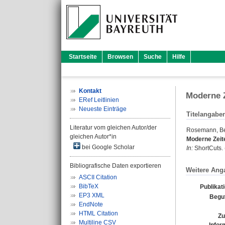
Startseite
Browsen
Suche
Hilfe
Kontakt
Moderne Z
ERef Leitlinien
Neueste Einträge
Titelangabe
Literatur vom gleichen Autor/der
Rosemann, B
gleichen Autor*in
Moderne Zeite
bei Google Scholar
In:
ShortCuts. 
Bibliografische Daten exportieren
Weitere Ang
ASCII Citation
BibTeX
Publikat
EP3 XML
Begu
EndNote
HTML Citation
Zu
Multiline CSV