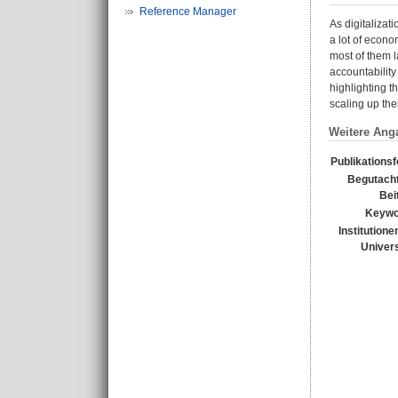
Reference Manager
As digitalizat
a lot of econ
most of them l
accountability 
highlighting t
scaling up their
Weitere Ang
Publikations
Begutacht
Bei
Keywo
Institutione
Univers