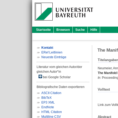
Startseite
Browsen
Suche
Hilfe
Kontakt
The Manif
ERef Leitlinien
Neueste Einträge
Titelangabe
Literatur vom gleichen Autor/der
Neumeier, An
gleichen Autor*in
The Manifold F
bei Google Scholar
In:
Proceedings
Bibliografische Daten exportieren
Volltext
ASCII Citation
BibTeX
EP3 XML
Link zum Voll
EndNote
HTML Citation
Abstract
Multiline CSV