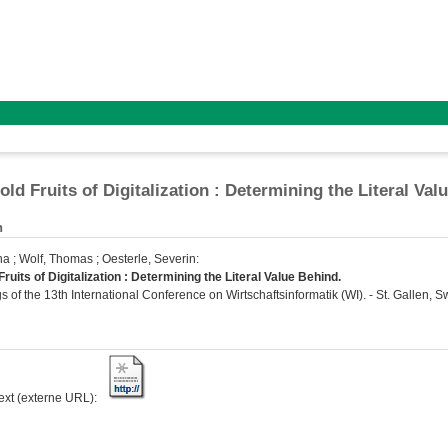
old Fruits of Digitalization : Determining the Literal Val
n
na
;
Wolf, Thomas
;
Oesterle, Severin
:
ruits of Digitalization : Determining the Literal Value Behind.
 of the 13th International Conference on Wirtschaftsinformatik (WI). - St. Gallen, S
text (externe URL):