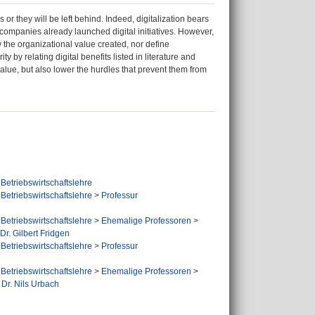
 or they will be left behind. Indeed, digitalization bears
ompanies already launched digital initiatives. However,
 the organizational value created, nor define
ty by relating digital benefits listed in literature and
value, but also lower the hurdles that prevent them from
Betriebswirtschaftslehre
Betriebswirtschaftslehre
>
Professur
Betriebswirtschaftslehre
>
Ehemalige Professoren
>
Dr. Gilbert Fridgen
Betriebswirtschaftslehre
>
Professur
Betriebswirtschaftslehre
>
Ehemalige Professoren
>
 Dr. Nils Urbach