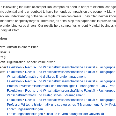
ion is rewriting the rules of competition, companies need to adapt to external changes
omic potential and is undoubted to have tremendous impacts on the economy. Many c
ack an understanding of the value digitalization can create. They often neither know
measures or specify targets. Therefore, as a first step this paper aims to provide clari
he underlying value drivers. Our results help companies to identify digital business 
 digital effort.
aben
form:
Aufsatz in einem Buch
eter
Ja
trag:
rds:
Digitalization; benefit; value driver
n der
Fakultäten
>
Rechts- und Wirtschaftswissenschaftliche Fakultät
>
Fachgruppe 
ität:
Fakultäten
>
Rechts- und Wirtschaftswissenschaftliche Fakultät
>
Fachgruppe 
Wirtschaftsinformatik und digitales Energiemanagement
Fakultäten
>
Rechts- und Wirtschaftswissenschaftliche Fakultät
>
Fachgruppe 
Professur Wirtschaftsinformatik und nachhaltiges IT-Management - Univ.-Prof. 
Fakultäten
>
Rechts- und Wirtschaftswissenschaftliche Fakultät
>
Fachgruppe 
Wirtschaftsinformatik und strategisches IT-Management
Fakultäten
>
Rechts- und Wirtschaftswissenschaftliche Fakultät
>
Fachgruppe 
Professur Wirtschaftsinformatik und strategisches IT-Management - Univ.-Prof.
Forschungseinrichtungen
Forschungseinrichtungen
>
Institute in Verbindung mit der Universität