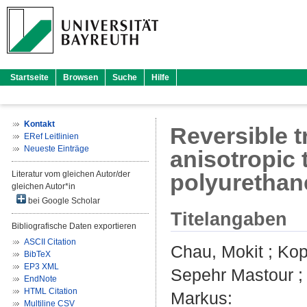
Startseite
Browsen
Suche
Hilfe
Kontakt
Reversible t
ERef Leitlinien
Neueste Einträge
anisotropic 
Literatur vom gleichen Autor/der
polyurethan
gleichen Autor*in
bei Google Scholar
Titelangaben
Bibliografische Daten exportieren
ASCII Citation
Chau, Mokit
;
Kop
BibTeX
EP3 XML
Sepehr Mastour
EndNote
HTML Citation
Markus
:
Multiline CSV