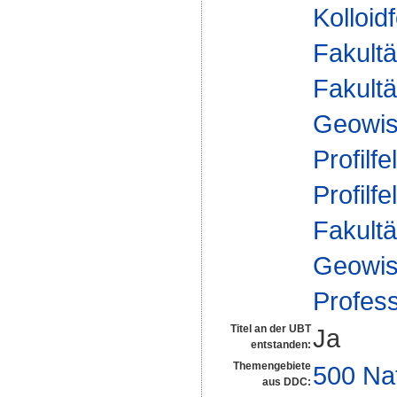
Kolloid
Fakultä
Fakultä
Geowis
Profilfe
Profilfe
Fakultä
Geowis
Profes
Titel an der UBT
Ja
entstanden:
Themengebiete
500 Na
aus DDC: