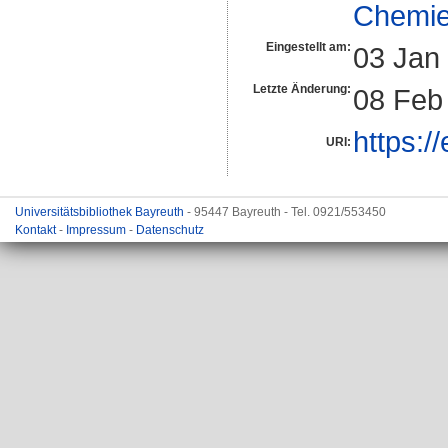
Chemi
Eingestellt am:
03 Jan
Letzte Änderung:
08 Feb
https:/
URI:
Universitätsbibliothek Bayreuth
- 95447 Bayreuth - Tel. 0921/553450
Kontakt
-
Impressum
-
Datenschutz