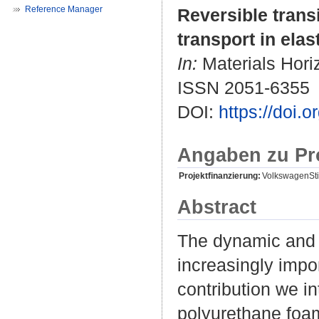
Reference Manager
Reversible trans
transport in ela
In:
Materials Horiz
ISSN 2051-6355
DOI:
https://doi
Angaben zu Pr
Projektfinanzierung:
VolkswagenSti
Abstract
The dynamic and o
increasingly impor
contribution we in
polyurethane foam