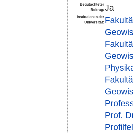
Begutachteter
Ja
Beitrag:
Institutionen der
Fakultä
Universität:
Geowis
Fakultä
Geowis
Physik
Fakultä
Geowis
Profes
Prof. D
Profilfe