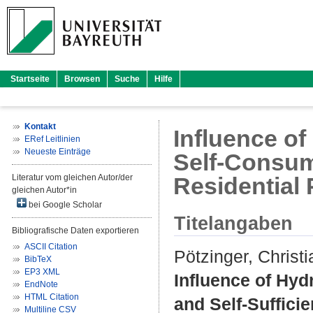
Startseite
Browsen
Suche
Hilfe
Kontakt
Influence o
ERef Leitlinien
Neueste Einträge
Self-Consum
Literatur vom gleichen Autor/der
Residential
gleichen Autor*in
bei Google Scholar
Titelangaben
Bibliografische Daten exportieren
ASCII Citation
Pötzinger, Christi
BibTeX
EP3 XML
Influence of Hy
EndNote
HTML Citation
and Self-Suffici
Multiline CSV