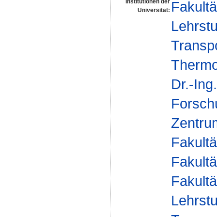
Institutionen der
Fakultä
Universität:
Lehrst
Transp
Thermo
Dr.-In
Forsch
Zentrum
Fakultä
Fakultä
Fakultä
Lehrst