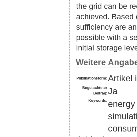
the grid can be r
achieved. Based o
sufficiency are an
possible with a 
initial storage lev
Weitere Angab
Artikel 
Publikationsform:
Begutachteter
Ja
Beitrag:
Keywords:
energy 
simulati
consum