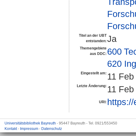
Transp
Forsch
Forsch
Titel an der UBT
Ja
entstanden:
Themengebiete
600 Te
aus DDC:
620 In
Eingestellt am:
11 Feb
Letzte Änderung:
11 Feb
https:/
URI:
Universitätsbibliothek Bayreuth
- 95447 Bayreuth - Tel. 0921/553450
Kontakt
-
Impressum
-
Datenschutz