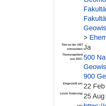
Fakultä
Fakultä
Geowis
>
Ehem
Titel an der UBT
Ja
entstanden:
Themengebiete
500 Na
aus DDC:
Geowis
900 Ge
Eingestellt am:
22 Feb
Letzte Änderung:
25 Aug
https:/
URI: