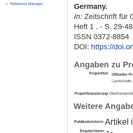
Reference Manager
Germany.
In:
Zeitschrift fü
Heft 1 . - S. 29-48
ISSN 0372-8854
DOI:
https://doi.
Angaben zu Pr
Projekttitel:
Offizieller Pr
Landschafts-
Projektfinanzierung:
Oberfrankensti
Weitere Angab
Artikel 
Publikationsform:
Begutachteter