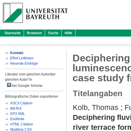
Startseite
Browsen
Suche
Hilfe
Kontakt
Deciphering 
ERef Leitlinien
Neueste Einträge
luminescence
Literatur vom gleichen Autor/der
case study 
gleichen Autor*in
bei Google Scholar
Titelangaben
Bibliografische Daten exportieren
ASCII Citation
Kolb, Thomas
;
F
BibTeX
EP3 XML
Deciphering fluv
EndNote
HTML Citation
river terrace fo
Multiline CSV