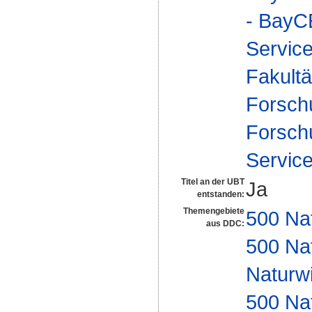
- Bay
Service
Fakultä
Forsch
Forsch
Service
Titel an der UBT
Ja
entstanden:
Themengebiete
500 Na
aus DDC:
500 Na
Naturw
500 Na