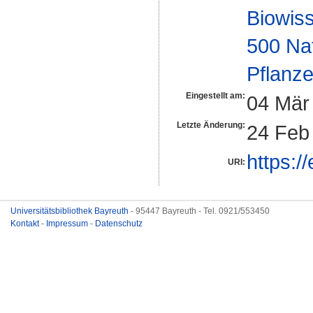
Biowiss
500 Na
Pflanze
Eingestellt am:
04 Mär
Letzte Änderung:
24 Feb
https:/
URI:
Universitätsbibliothek Bayreuth
- 95447 Bayreuth - Tel. 0921/553450
Kontakt
-
Impressum
-
Datenschutz