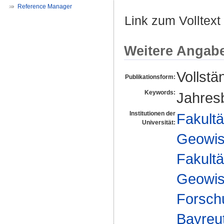
Reference Manager
Link zum Volltext
Weitere Angab
Vollstä
Publikationsform:
Keywords:
Jahres
Institutionen der
Fakultä
Universität:
Geowis
Fakultä
Geowis
Forsch
Bayreu