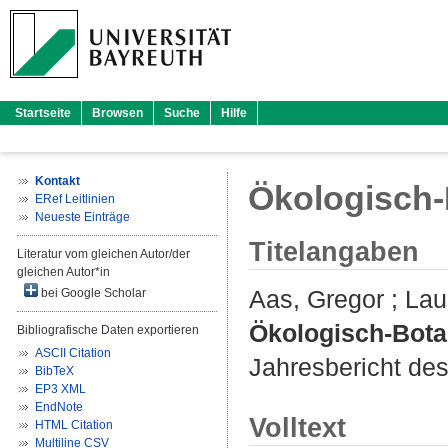
Startseite
Browsen
Suche
Hilfe
Kontakt
Ökologisch-
ERef Leitlinien
Neueste Einträge
Titelangaben
Literatur vom gleichen Autor/der
gleichen Autor*in
Aas, Gregor
;
Lau
bei Google Scholar
Ökologisch-Bota
Bibliografische Daten exportieren
ASCII Citation
Jahresbericht des
BibTeX
EP3 XML
EndNote
Volltext
HTML Citation
Multiline CSV