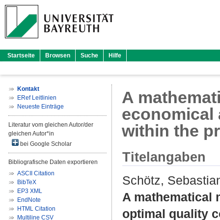
Startseite
Browsen
Suche
Hilfe
Kontakt
A mathemati
ERef Leitlinien
Neueste Einträge
economical a
Literatur vom gleichen Autor/der
within the p
gleichen Autor*in
bei Google Scholar
Titelangaben
Bibliografische Daten exportieren
ASCII Citation
Schötz, Sebastia
BibTeX
EP3 XML
A mathematical 
EndNote
HTML Citation
optimal quality c
Multiline CSV