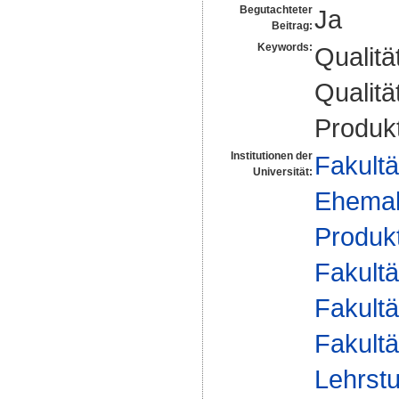
Begutachteter
Ja
Beitrag:
Keywords:
Qualit
Qualit
Produk
Institutionen der
Fakultä
Universität:
Ehemal
Produkt
Fakultä
Fakultä
Fakultä
Lehrst