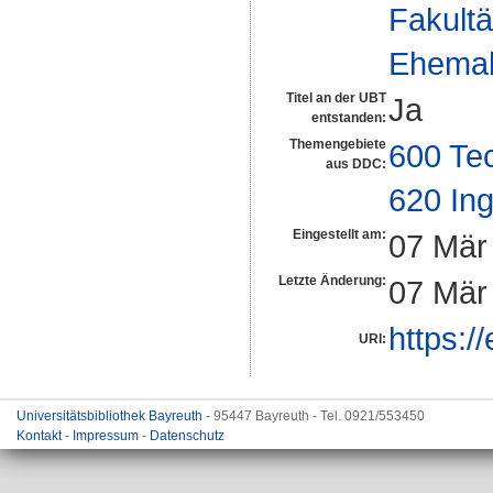
Fakultä
Ehemal
Titel an der UBT
Ja
entstanden:
Themengebiete
600 Te
aus DDC:
620 In
Eingestellt am:
07 Mär
Letzte Änderung:
07 Mär
https:/
URI:
Universitätsbibliothek Bayreuth
- 95447 Bayreuth - Tel. 0921/553450
Kontakt
-
Impressum
-
Datenschutz