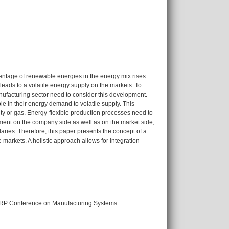
rcentage of renewable energies in the energy mix rises.
eads to a volatile energy supply on the markets. To
anufacturing sector need to consider this development.
e in their energy demand to volatile supply. This
ity or gas. Energy-flexible production processes need to
ment on the company side as well as on the market side,
daries. Therefore, this paper presents the concept of a
 markets. A holistic approach allows for integration
 CIRP Conference on Manufacturing Systems