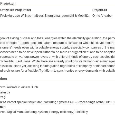
Projekten
Offizieller Projekttitel
Projekt-ID
Projektgruppe WI Nachhaltiges Energiemanagement & Mobilität
Ohne Angabe
oal of exiting nuclear and fossil energies within the electricity generation, the pe
ble energies’ dependence on natural resources like sun or wind this development l
customers’ needs even with a volatile energy supply, especially companies of the m
cesses need to be developed further to be more energy efficient and to be adaptabl
 operable on various power levels or with different kinds of energy such as electric
by flexible IT solutions. While there are already solutions for demand-side-manage
olistic solutions yet, allowing for integration regardless of company or market boun
ed architecture for a flexible IT-platform to synchronize energy demands with volatile
aben
form:
Aufsatz in einem Buch
eter
Ja
trag:
liche
Part of special issue: Manufacturing Systems 4.0 – Proceedings of the 50th
onen:
rds:
Digital Manufacturing System; Energy efficiency; Flexibility