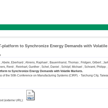
IT-platform to Synchronize Energy Demands with Volatile
n
;
Abele, Eberhard
;
Ahrens, Raphael
;
Bauernhansl, Thomas
;
Fridgen, Gilbert
;
Jar
ners, René
;
Reinhart, Gunther
;
Schel, Daniel
;
Schöpf, Michael
;
Schraml, Philipp
;
latform to Synchronize Energy Demands with Volatile Markets.
 of the 50th Conference on Manufacturing Systems (CIRP). - Taichung City, Taiwa
text (externe URL):