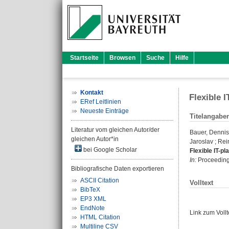
Startseite
Browsen
Suche
Hilfe
Kontakt
Flexible 
ERef Leitlinien
Neueste Einträge
Titelangabe
Literatur vom gleichen Autor/der
Bauer, Dennis
gleichen Autor*in
Jaroslav
;
Rei
bei Google Scholar
Flexible IT-p
In:
Proceedings
Bibliografische Daten exportieren
ASCII Citation
Volltext
BibTeX
EP3 XML
EndNote
Link zum Voll
HTML Citation
Multiline CSV