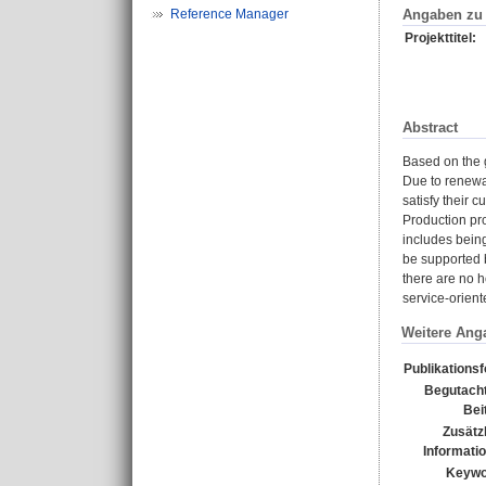
Angaben zu 
Reference Manager
Projekttitel:
Abstract
Based on the g
Due to renewa
satisfy their 
Production pro
includes being
be supported 
there are no h
service-orient
Weitere Ang
Publikations
Begutacht
Bei
Zusätz
Informati
Keywo