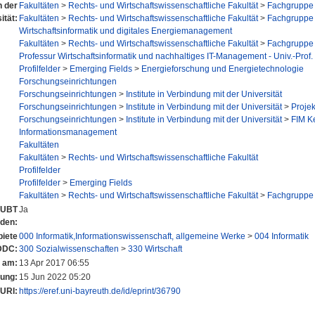
n der
Fakultäten
>
Rechts- und Wirtschaftswissenschaftliche Fakultät
>
Fachgruppe 
ität:
Fakultäten
>
Rechts- und Wirtschaftswissenschaftliche Fakultät
>
Fachgruppe 
Wirtschaftsinformatik und digitales Energiemanagement
Fakultäten
>
Rechts- und Wirtschaftswissenschaftliche Fakultät
>
Fachgruppe 
Professur Wirtschaftsinformatik und nachhaltiges IT-Management - Univ.-Prof. 
Profilfelder
>
Emerging Fields
>
Energieforschung und Energietechnologie
Forschungseinrichtungen
Forschungseinrichtungen
>
Institute in Verbindung mit der Universität
Forschungseinrichtungen
>
Institute in Verbindung mit der Universität
>
Projek
Forschungseinrichtungen
>
Institute in Verbindung mit der Universität
>
FIM K
Informationsmanagement
Fakultäten
Fakultäten
>
Rechts- und Wirtschaftswissenschaftliche Fakultät
Profilfelder
Profilfelder
>
Emerging Fields
Fakultäten
>
Rechts- und Wirtschaftswissenschaftliche Fakultät
>
Fachgruppe 
r UBT
Ja
nden:
iete
000 Informatik,Informationswissenschaft, allgemeine Werke
>
004 Informatik
DDC:
300 Sozialwissenschaften
>
330 Wirtschaft
t am:
13 Apr 2017 06:55
rung:
15 Jun 2022 05:20
URI:
https://eref.uni-bayreuth.de/id/eprint/36790