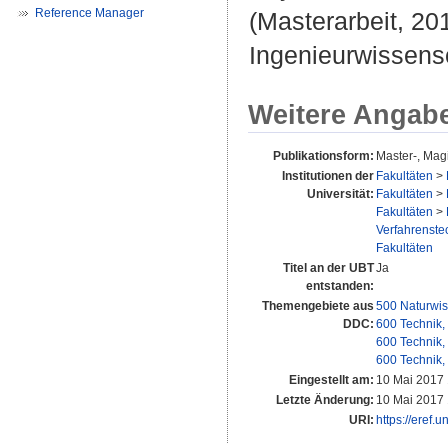
Reference Manager
(Masterarbeit, 201
Ingenieurwissens
Weitere Angab
Publikationsform:
Master-, Magi
Institutionen der
Fakultäten
>
Universität:
Fakultäten
>
Fakultäten
>
Verfahrenstec
Fakultäten
Titel an der UBT
Ja
entstanden:
Themengebiete aus
500 Naturwis
DDC:
600 Technik,
600 Technik,
600 Technik,
Eingestellt am:
10 Mai 2017 
Letzte Änderung:
10 Mai 2017 
URI:
https://eref.