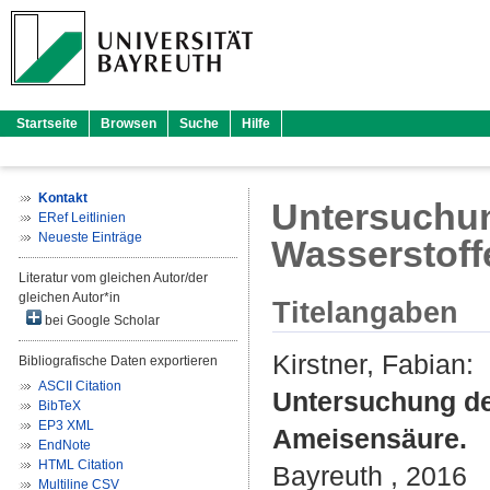
Startseite
Browsen
Suche
Hilfe
Kontakt
Untersuchun
ERef Leitlinien
Neueste Einträge
Wasserstof
Literatur vom gleichen Autor/der
gleichen Autor*in
Titelangaben
bei Google Scholar
Kirstner, Fabian
:
Bibliografische Daten exportieren
ASCII Citation
Untersuchung de
BibTeX
EP3 XML
Ameisensäure.
EndNote
HTML Citation
Bayreuth , 2016
Multiline CSV