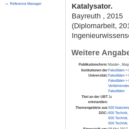
Reference Manager
Katalysator.
Bayreuth , 2015
(Diplomarbeit, 201
Ingenieurwissens
Weitere Angab
Publikationsform:
Master-, Magi
Institutionen der
Fakultäten
>
Universität:
Fakultäten
>
Fakultäten
>
Verfahrenstec
Fakultäten
Titel an der UBT
Ja
entstanden:
Themengebiete aus
500 Naturwis
DDC:
600 Technik,
600 Technik,
600 Technik,