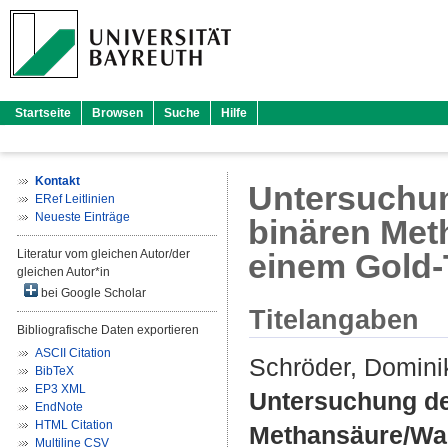
Startseite
Browsen
Suche
Hilfe
Kontakt
Untersuchu
ERef Leitlinien
Neueste Einträge
binären Me
Literatur vom gleichen Autor/der
einem Gold-
gleichen Autor*in
bei Google Scholar
Titelangaben
Bibliografische Daten exportieren
ASCII Citation
Schröder, Domini
BibTeX
EP3 XML
Untersuchung de
EndNote
HTML Citation
Methansäure/Was
Multiline CSV