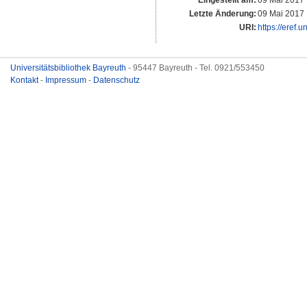
Eingestellt am:
09 Mai 2017 
Letzte Änderung:
09 Mai 2017 
URI:
https://eref.
Universitätsbibliothek Bayreuth
- 95447 Bayreuth - Tel. 0921/553450
Kontakt
-
Impressum
-
Datenschutz