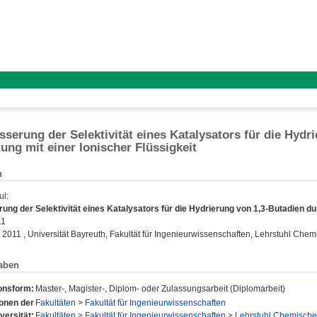
sserung der Selektivität eines Katalysators für die Hydr
ung mit einer Ionischer Flüssigkeit
n
ul
:
ung der Selektivität eines Katalysators für die Hydrierung von 1,3-Butadien du
11
 2011 , Universität Bayreuth, Fakultät für Ingenieurwissenschaften, Lehrstuhl Che
aben
ionsform:
Master-, Magister-, Diplom- oder Zulassungsarbeit (Diplomarbeit)
ionen der
Fakultäten
>
Fakultät für Ingenieurwissenschaften
versität:
Fakultäten
>
Fakultät für Ingenieurwissenschaften
>
Lehrstuhl Chemische