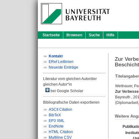
Startseite
Browsen
Suche
Hilfe
Kontakt
Zur Verbe
ERef Leitlinien
Beschicht
Neueste Einträge
Titelangabe
Literatur vom gleichen Autor/der
gleichen Autor*in
Weitnauer, Pa
bei Google Scholar
Zur Verbesser
Bayreuth , 20
Bibliografische Daten exportieren
(Diplomarbeit,
ASCII Citation
BibTeX
Weitere Ang
EP3 XML
EndNote
Publikat
HTML Citation
Institut
Multiline CSV
Uni