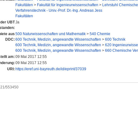
Fakultäten
>
Fakultät für Ingenieurwissenschaften
>
Lehrstuhl Chemische
Verfahrenstechnik - Univ.-Prof. Dr.-Ing. Andreas Jess
Fakultäten
n der UBT
Ja
standen:
iete aus
500 Naturwissenschaften und Mathematik
>
540 Chemie
DDC:
600 Technik, Medizin, angewandte Wissenschaften
>
600 Technik
600 Technik, Medizin, angewandte Wissenschaften
>
620 Ingenieurwisse
600 Technik, Medizin, angewandte Wissenschaften
>
660 Chemische Ver
tellt am:
09 Mai 2017 12:55
nderung:
09 Mai 2017 12:55
URI:
https://eref.uni-bayreuth.de/id/eprint/37039
0921/553450