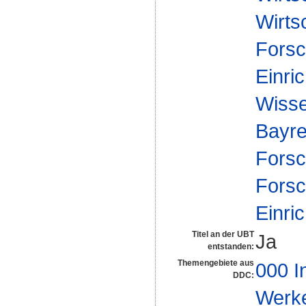
Wirts
Forsc
Einri
Wisse
Bayre
Forsc
Forsc
Einri
Titel an der UBT
Ja
entstanden:
Themengebiete aus
000 I
DDC:
Werk