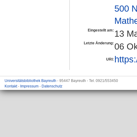
500 N
Math
Eingestellt am:
13 Ma
Letzte Änderung:
06 Ok
https:
URI:
Universitätsbibliothek Bayreuth
- 95447 Bayreuth - Tel. 0921/553450
Kontakt
-
Impressum
-
Datenschutz