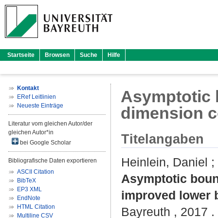
Startseite
Browsen
Suche
Hilfe
Kontakt
Asymptotic b
ERef Leitlinien
Neueste Einträge
dimension c
Literatur vom gleichen Autor/der
gleichen Autor*in
Titelangaben
bei Google Scholar
Heinlein, Daniel
;
Bibliografische Daten exportieren
ASCII Citation
Asymptotic boun
BibTeX
EP3 XML
improved lower 
EndNote
HTML Citation
Bayreuth , 2017 . 
Multiline CSV