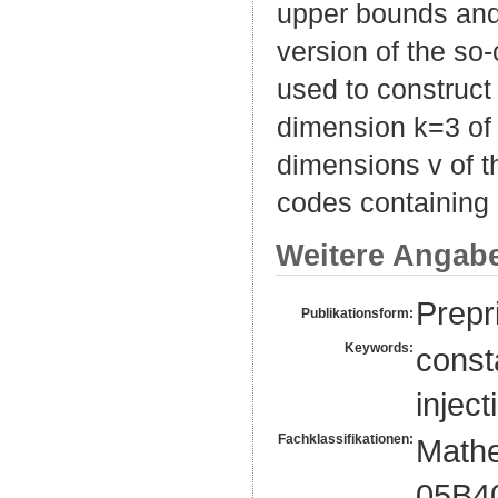
upper bounds and
version of the so-
used to construc
dimension k=3 of t
dimensions v of 
codes containing 
Weitere Angab
Prepri
Publikationsform:
Keywords:
const
injec
Fachklassifikationen:
Mathe
05B4