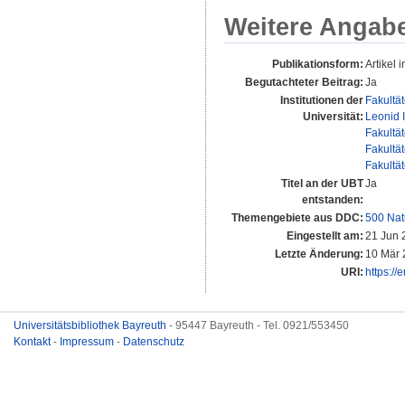
Weitere Angab
Publikationsform:
Artikel i
Begutachteter Beitrag:
Ja
Institutionen der
Fakultä
Universität:
Leonid 
Fakultä
Fakultä
Fakultä
Titel an der UBT
Ja
entstanden:
Themengebiete aus DDC:
500 Nat
Eingestellt am:
21 Jun 
Letzte Änderung:
10 Mär 
URI:
https://
Universitätsbibliothek Bayreuth
- 95447 Bayreuth - Tel. 0921/553450
Kontakt
-
Impressum
-
Datenschutz