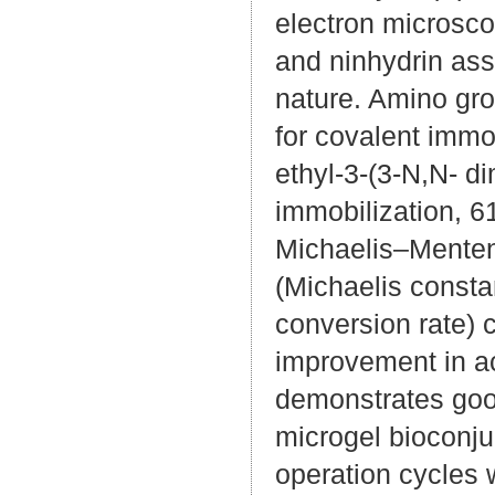
electron microsco
and ninhydrin ass
nature. Amino gro
for covalent immo
ethyl-3-(3-N,N- d
immobilization, 61
Michaelis–Menten 
(Michaelis const
conversion rate)
improvement in ac
demonstrates good
microgel bioconju
operation cycles w