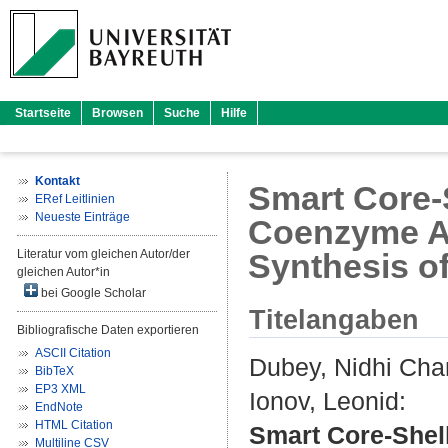
Startseite
Browsen
Suche
Hilfe
Kontakt
Smart Core-S
ERef Leitlinien
Neueste Einträge
Coenzyme A 
Literatur vom gleichen Autor/der
Synthesis o
gleichen Autor*in
bei Google Scholar
Titelangaben
Bibliografische Daten exportieren
ASCII Citation
Dubey, Nidhi Ch
BibTeX
EP3 XML
Ionov, Leonid
:
EndNote
HTML Citation
Smart Core-Shel
Multiline CSV