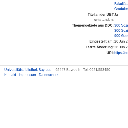
Fakultät
Graduier
Titel an der UBT
Ja
entstanden:
Themengebiete aus DDC:
300 Sozi
300 Sozi
900 Gesc
Eingestellt am:
26 Jun 2
Letzte Änderung:
26 Jun 2
URI:
https://e
Universitätsbibliothek Bayreuth
- 95447 Bayreuth - Tel. 0921/553450
Kontakt
-
Impressum
-
Datenschutz