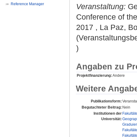
Reference Manager
Veranstaltung:
Geo
Conference of the
2017 , La Paz, Bo
(Veranstaltungsb
)
Angaben zu Pr
Projektfinanzierung:
Andere
Weitere Angab
Publikationsform:
Veransta
Begutachteter Beitrag:
Nein
Institutionen der
Fakultät
Universität:
Geograp
Graduier
Fakultät
Fakultät