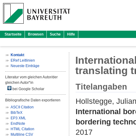
Startseite
Browsen
Suche
Hilfe
Kontakt
Internationa
ERef Leitlinien
Neueste Einträge
translating 
Literatur vom gleichen Autor/der
gleichen Autor*in
Titelangaben
bei Google Scholar
Hollstegge, Julia
Bibliografische Daten exportieren
ASCII Citation
International bor
BibTeX
EP3 XML
bordering techno
EndNote
HTML Citation
2017
Multiline CSV