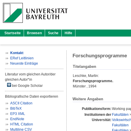
Startseite
Browsen
Suche
Hilfe
Kontakt
Forschungsprogramme
ERef Leitlinien
Neueste Einträge
Titelangaben
Literatur vom gleichen Autor/der
Leschke, Martin
:
gleichen Autor*in
Forschungsprogramme.
bei Google Scholar
Münster , 1994
Bibliografische Daten exportieren
Weitere Angaben
ASCII Citation
BibTeX
Publikationsform:
Working pap
EP3 XML
Institutionen der
Fakultäten
EndNote
Universität:
Volkswirtsc
HTML Citation
Fakultäten
Multiline CSV
Fakultäten