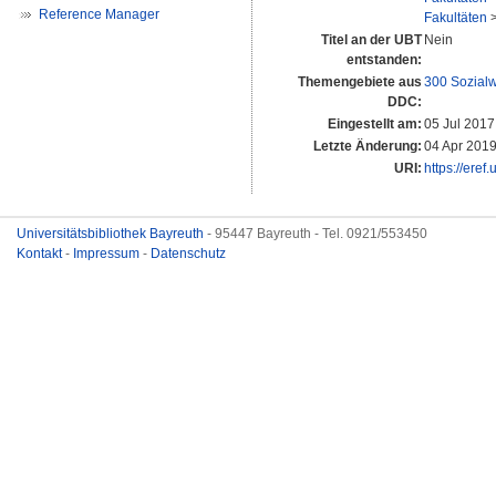
Reference Manager
Fakultäten
Titel an der UBT
Nein
entstanden:
Themengebiete aus
300 Sozial
DDC:
Eingestellt am:
05 Jul 2017
Letzte Änderung:
04 Apr 2019
URI:
https://eref
Universitätsbibliothek Bayreuth
- 95447 Bayreuth - Tel. 0921/553450
Kontakt
-
Impressum
-
Datenschutz