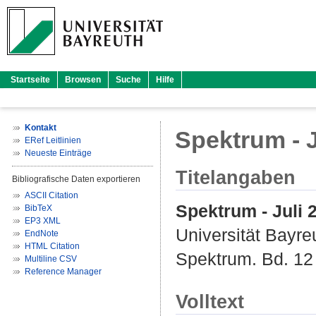
Startseite
Browsen
Suche
Hilfe
Kontakt
Spektrum - J
ERef Leitlinien
Neueste Einträge
Titelangaben
Bibliografische Daten exportieren
ASCII Citation
Spektrum - Juli 
BibTeX
EP3 XML
Universität Bayre
EndNote
HTML Citation
Spektrum. Bd. 12 
Multiline CSV
Reference Manager
Volltext