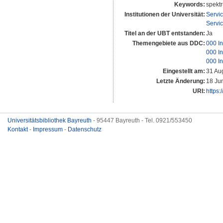
Keywords:
spektr
Institutionen der Universität:
Servi
Servi
Titel an der UBT entstanden:
Ja
Themengebiete aus DDC:
000 In
000 In
000 In
Eingestellt am:
31 Au
Letzte Änderung:
18 Ju
URI:
https:
Universitätsbibliothek Bayreuth
- 95447 Bayreuth - Tel. 0921/553450
Kontakt
-
Impressum
-
Datenschutz