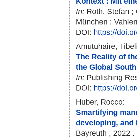
Kontext : Mit ei
In:
Roth, Stefan
;
München : Vahlen
DOI:
https://doi.
Amutuhaire, Tibel
The Reality of t
the Global South
In:
Publishing Rese
DOI:
https://doi.
Huber, Rocco
:
Smartifying man
developing, and
Bayreuth , 2022 . 