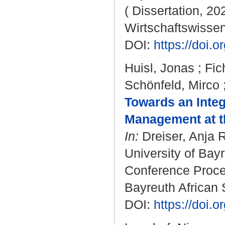
( Dissertation, 20
Wirtschaftswissen
DOI:
https://doi
Huisl, Jonas
;
Fic
Schönfeld, Mirco
Towards an Inte
Management at th
In:
Dreiser, Anja R
University of Bayr
Conference Proceed
Bayreuth African S
DOI:
https://doi