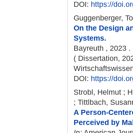
DOI:
https://doi
Guggenberger, To
On the Design a
Systems.
Bayreuth , 2023 . 
( Dissertation, 20
Wirtschaftswissen
DOI:
https://doi
Strobl, Helmut
;
H
;
Tittlbach, Susan
A Person-Centere
Perceived by Mal
In:
American Journa