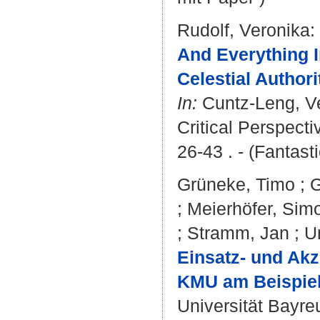
Rudolf, Veronika
:
And Everything I
Celestial Author
In:
Cuntz-Leng, V
Critical Perspect
26-43 . - (Fantasti
Grüneke, Timo
;
G
;
Meierhöfer, Sim
;
Stramm, Jan
;
U
Einsatz- und Ak
KMU am Beispiel
Universität Bayre