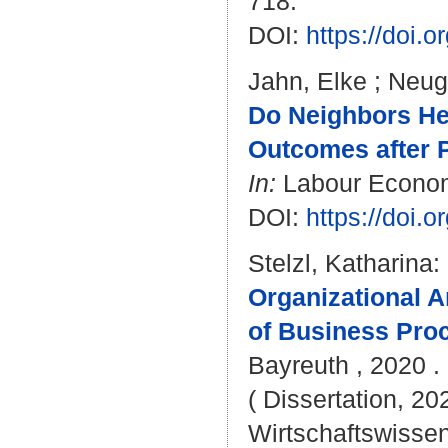
718.
DOI:
https://doi.o
Jahn, Elke
;
Neuga
Do Neighbors He
Outcomes after P
In:
Labour Economi
DOI:
https://doi.
Stelzl, Katharina
:
Organizational A
of Business Pro
Bayreuth , 2020 . 
( Dissertation, 20
Wirtschaftswissen