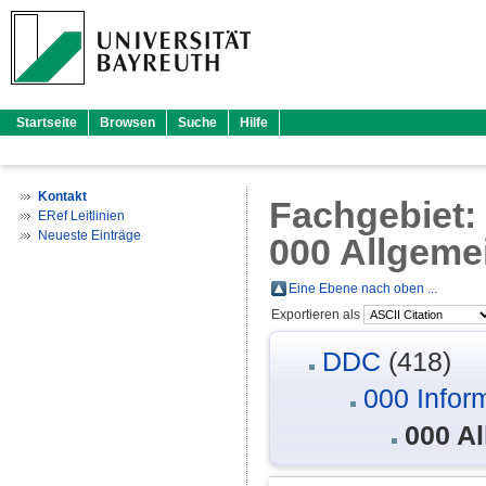
Startseite
Browsen
Suche
Hilfe
Kontakt
Fachgebiet
ERef Leitlinien
Neueste Einträge
000 Allgeme
Eine Ebene nach oben ...
Exportieren als
DDC
(418)
000 Infor
000 A