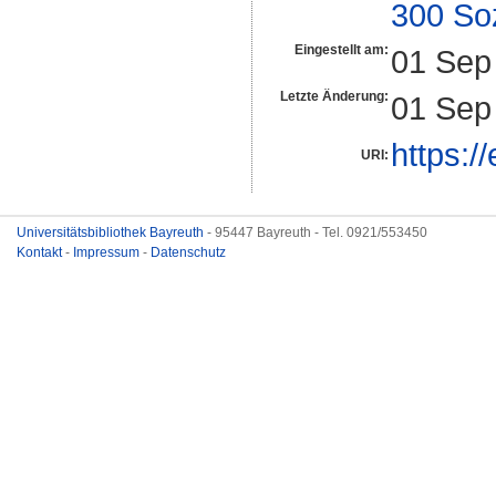
300 So
Eingestellt am:
01 Sep
Letzte Änderung:
01 Sep
https:/
URI:
Universitätsbibliothek Bayreuth
- 95447 Bayreuth - Tel. 0921/553450
Kontakt
-
Impressum
-
Datenschutz