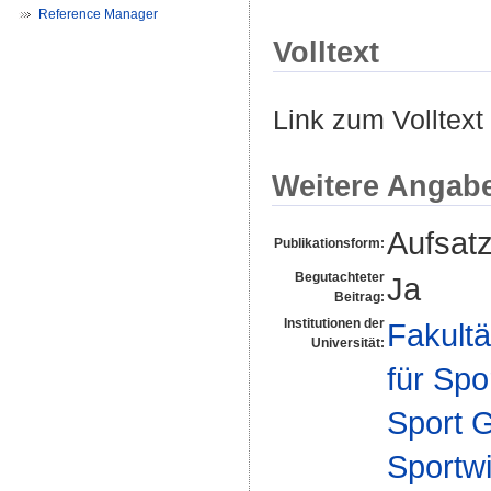
Reference Manager
Volltext
Link zum Volltext
Weitere Angab
Aufsat
Publikationsform:
Begutachteter
Ja
Beitrag:
Institutionen der
Fakultä
Universität:
für Spo
Sport 
Sportwi