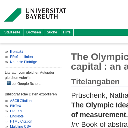
Startseite
Browsen
Suche
Hilfe
Kontakt
The Olympic 
ERef Leitlinien
Neueste Einträge
capital : an
Literatur vom gleichen Autor/der
gleichen Autor*in
Titelangaben
bei Google Scholar
Prüschenk, Natha
Bibliografische Daten exportieren
ASCII Citation
The Olympic Idea 
BibTeX
EP3 XML
of measurement.
EndNote
HTML Citation
In:
Book of abstrac
Multiline CSV