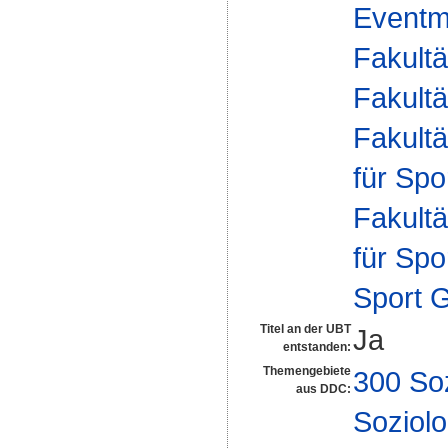
Eventm
Fakultä
Fakultä
Fakultä
für Spo
Fakultä
für Spo
Sport 
Titel an der UBT
Ja
entstanden:
Themengebiete
300 So
aus DDC:
Soziolo