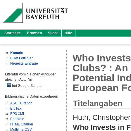
Startseite
Browsen
Suche
Hilfe
Kontakt
Who Invests 
ERef Leitlinien
Neueste Einträge
Clubs? : An 
Literatur vom gleichen Autor/der
Potential In
gleichen Autor*in
European Fo
bei Google Scholar
Bibliografische Daten exportieren
Titelangaben
ASCII Citation
BibTeX
EP3 XML
Huth, Christopher
EndNote
HTML Citation
Who Invests in F
Multiline CSV