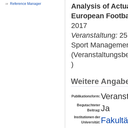
Reference Manager
Analysis of Actua
European Footba
2017
Veranstaltung:
25.
Sport Management
(Veranstaltungsb
)
Weitere Angab
Veranst
Publikationsform:
Begutachteter
Ja
Beitrag:
Institutionen der
Fakultä
Universität: