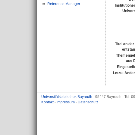
Reference Manager
Institutione
Univers
Titel an de
entsta
Themengeb
aus 
Eingestell
Letzte Ände
Universitätsbibliothek Bayreuth
- 95447 Bayreuth - Tel. 
Kontakt
-
Impressum
-
Datenschutz