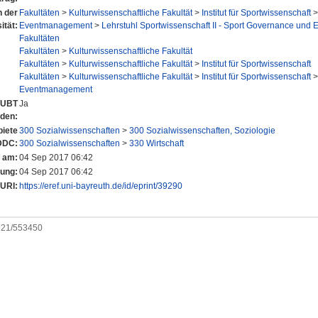
n der
Fakultäten
>
Kulturwissenschaftliche Fakultät
>
Institut für Sportwissenschaft
ität:
Eventmanagement
>
Lehrstuhl Sportwissenschaft II - Sport Governance und 
Fakultäten
Fakultäten
>
Kulturwissenschaftliche Fakultät
Fakultäten
>
Kulturwissenschaftliche Fakultät
>
Institut für Sportwissenschaft
Fakultäten
>
Kulturwissenschaftliche Fakultät
>
Institut für Sportwissenschaft
Eventmanagement
r UBT
Ja
nden:
iete
300 Sozialwissenschaften
>
300 Sozialwissenschaften, Soziologie
DDC:
300 Sozialwissenschaften
>
330 Wirtschaft
t am:
04 Sep 2017 06:42
rung:
04 Sep 2017 06:42
URI:
https://eref.uni-bayreuth.de/id/eprint/39290
0921/553450