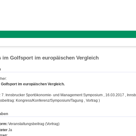
 im Golfsport im europäischen Vergleich
n
pher
:
Golfsport im europäischen Vergleich.
:
7. Innsbrucker Sportökonomie- und Management Symposium , 16.03.2017 , Innsb
gsbeitrag: Kongress/Konferenz/Symposium/Tagung , Vortrag )
aben
form:
Veranstaltungsbeitrag (Vortrag)
eter
Ja
trag: