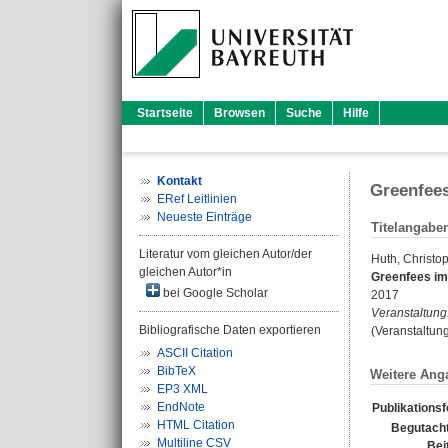
Startseite
Browsen
Suche
Hilfe
Kontakt
Greenfees
ERef Leitlinien
Neueste Einträge
Titelangabe
Literatur vom gleichen Autor/der
Huth, Christo
gleichen Autor*in
Greenfees im 
bei Google Scholar
2017
Veranstaltung
Bibliografische Daten exportieren
(Veranstaltun
ASCII Citation
BibTeX
Weitere Ang
EP3 XML
EndNote
Publikations
HTML Citation
Begutacht
Multiline CSV
Bei