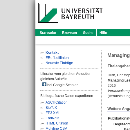
Startseite
Browsen
Suche
Hilfe
Kontakt
Managing 
ERef Leitlinien
Neueste Einträge
Titelangabe
Literatur vom gleichen Autor/der
Huth, Christo
gleichen Autor*in
Managing Lea
bei Google Scholar
2016
Veranstaltung
Bibliografische Daten exportieren
(Veranstaltun
ASCII Citation
BibTeX
Weitere Ang
EP3 XML
EndNote
Publikations
HTML Citation
Begutacht
Multiline CSV
Bei