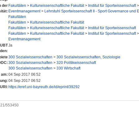
n der
Fakultäten
>
Kulturwissenschaftliche Fakultät
>
Institut für Sportwissenschaft
ität:
Eventmanagement
>
Lehrstuhl Sportwissenschaft II - Sport Governance und 
Fakultäten
Fakultäten
>
Kulturwissenschaftliche Fakultät
Fakultäten
>
Kulturwissenschaftliche Fakultät
>
Institut für Sportwissenschaft
Fakultäten
>
Kulturwissenschaftliche Fakultät
>
Institut für Sportwissenschaft
Eventmanagement
r UBT
Ja
nden:
iete
300 Sozialwissenschaften
>
300 Sozialwissenschaften, Soziologie
DDC:
300 Sozialwissenschaften
>
320 Politikwissenschaft
300 Sozialwissenschaften
>
330 Wirtschaft
t am:
04 Sep 2017 06:52
rung:
04 Sep 2017 06:52
URI:
https://eref.uni-bayreuth.de/id/eprint/39292
0921/553450