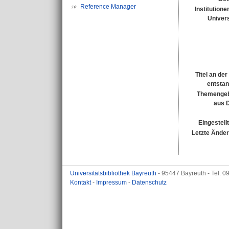
Reference Manager
Institutione
Univers
Titel an de
entsta
Themengeb
aus 
Eingestell
Letzte Ände
Universitätsbibliothek Bayreuth
- 95447 Bayreuth - Tel. 
Kontakt
-
Impressum
-
Datenschutz