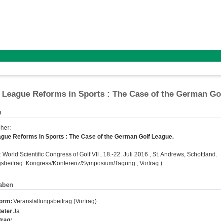
League Reforms in Sports : The Case of the German Go
n
pher
:
gue Reforms in Sports : The Case of the German Golf League.
:
World Scientific Congress of Golf VII , 18.-22. Juli 2016 , St. Andrews, Schottland.
gsbeitrag: Kongress/Konferenz/Symposium/Tagung , Vortrag )
aben
form:
Veranstaltungsbeitrag (Vortrag)
eter
Ja
trag: