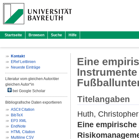
Startseite
Browsen
Suche
Hilfe
Kontakt
Eine empiris
ERef Leitlinien
Neueste Einträge
Instrumente
Literatur vom gleichen Autor/der
Fußballunt
gleichen Autor*in
bei Google Scholar
Titelangaben
Bibliografische Daten exportieren
ASCII Citation
Huth, Christopher
BibTeX
EP3 XML
Eine empirische 
EndNote
HTML Citation
Risikomanageme
Multiline CSV