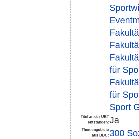
Sportwi
Eventm
Fakultä
Fakultä
Fakultä
für Spo
Fakultä
für Spo
Sport 
Titel an der UBT
Ja
entstanden:
Themengebiete
300 So
aus DDC: