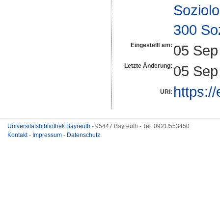
Soziolo
300 So
Eingestellt am:
05 Sep
Letzte Änderung:
05 Sep
https:/
URI:
Universitätsbibliothek Bayreuth
- 95447 Bayreuth - Tel. 0921/553450
Kontakt
-
Impressum
-
Datenschutz