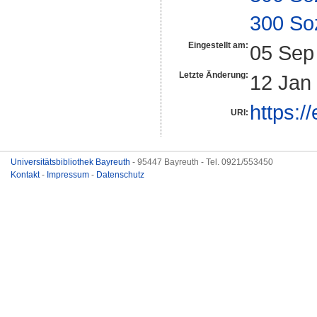
300 So
Eingestellt am:
05 Sep
Letzte Änderung:
12 Jan
https:/
URI:
Universitätsbibliothek Bayreuth
- 95447 Bayreuth - Tel. 0921/553450
Kontakt
-
Impressum
-
Datenschutz