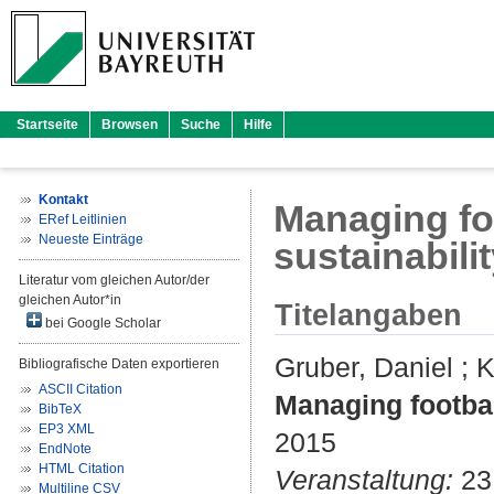
Startseite
Browsen
Suche
Hilfe
Kontakt
Managing fo
ERef Leitlinien
Neueste Einträge
sustainabili
Literatur vom gleichen Autor/der
gleichen Autor*in
Titelangaben
bei Google Scholar
Gruber, Daniel
;
K
Bibliografische Daten exportieren
ASCII Citation
Managing footbal
BibTeX
EP3 XML
2015
EndNote
HTML Citation
Veranstaltung:
23.
Multiline CSV