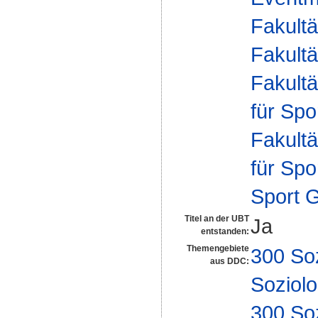
Fakultä
Fakultä
Fakultä
für Spo
Fakultä
für Spo
Sport 
Titel an der UBT
Ja
entstanden:
Themengebiete
300 So
aus DDC:
Soziolo
300 So