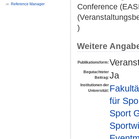
Reference Manager
Conference (EASM)
(Veranstaltungsb
)
Weitere Angab
Veranst
Publikationsform:
Begutachteter
Ja
Beitrag:
Institutionen der
Fakultä
Universität:
für Spo
Sport 
Sportwi
Eventm