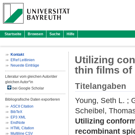
Startseite
Browsen
Suche
Hilfe
Kontakt
Utilizing co
ERef Leitlinien
Neueste Einträge
thin films o
Literatur vom gleichen Autor/der
gleichen Autor*in
Titelangaben
bei Google Scholar
Young, Seth L.
;
Bibliografische Daten exportieren
ASCII Citation
Scheibel, Thoma
BibTeX
EP3 XML
Utilizing conform
EndNote
HTML Citation
recombinant spid
Multiline CSV