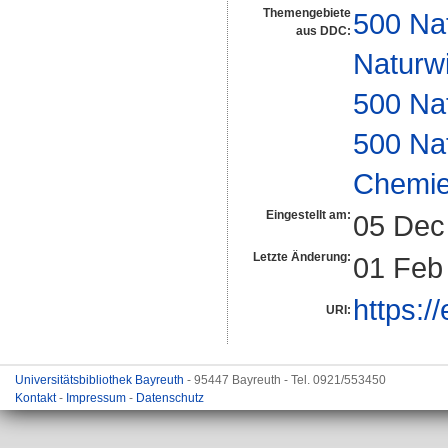
Themengebiete
500 Na
aus DDC:
Naturw
500 Na
500 Na
Chemi
Eingestellt am:
05 Dec
Letzte Änderung:
01 Feb
https:/
URI:
Universitätsbibliothek Bayreuth
- 95447 Bayreuth - Tel. 0921/553450
Kontakt
-
Impressum
-
Datenschutz