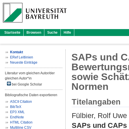
Startseite
Browsen
Suche
Hilfe
Kontakt
SAPs und CA
ERef Leitlinien
Neueste Einträge
Bewertungs
Literatur vom gleichen Autor/der
sowie Schät
gleichen Autor*in
Normen
bei Google Scholar
Bibliografische Daten exportieren
Titelangaben
ASCII Citation
BibTeX
EP3 XML
Fülbier, Rolf Uwe
EndNote
HTML Citation
SAPs und CAPs –
Multiline CSV