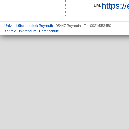
https:/
URI:
Universitätsbibliothek Bayreuth
- 95447 Bayreuth - Tel. 0921/553450
Kontakt
-
Impressum
-
Datenschutz