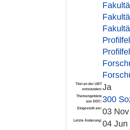
Fakultä
Fakultä
Fakultä
Profilfe
Profilfe
Forsch
Forsch
Titel an der UBT
Ja
entstanden:
Themengebiete
300 So
aus DDC:
Eingestellt am:
03 Nov
Letzte Änderung:
04 Jun