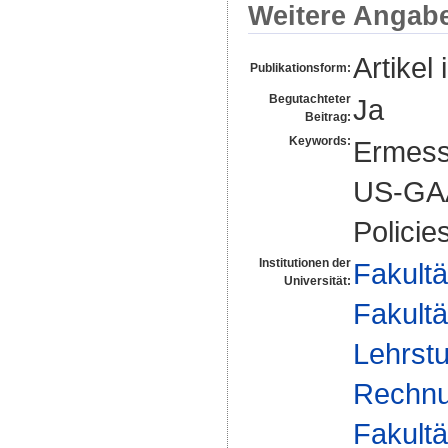
Weitere Angab
Artikel 
Publikationsform:
Begutachteter
Ja
Beitrag:
Keywords:
Ermess
US-GAAP
Policie
Institutionen der
Fakultä
Universität:
Fakultä
Lehrstu
Rechnu
Fakultä