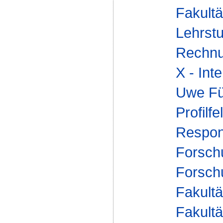
Fakultä
Lehrstu
Rechnu
X - Int
Uwe Fü
Profilfe
Respons
Forsch
Forsch
Fakultä
Fakultä