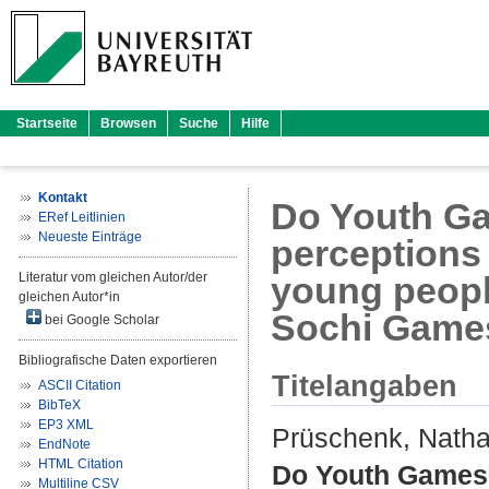
Startseite
Browsen
Suche
Hilfe
Kontakt
Do Youth Gam
ERef Leitlinien
Neueste Einträge
perceptions
Literatur vom gleichen Autor/der
young peopl
gleichen Autor*in
Sochi Game
bei Google Scholar
Bibliografische Daten exportieren
Titelangaben
ASCII Citation
BibTeX
EP3 XML
Prüschenk, Natha
EndNote
HTML Citation
Do Youth Games h
Multiline CSV