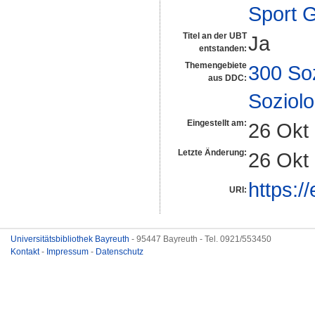
Sport 
Titel an der UBT
Ja
entstanden:
Themengebiete
300 So
aus DDC:
Soziolo
Eingestellt am:
26 Okt
Letzte Änderung:
26 Okt
https:/
URI:
Universitätsbibliothek Bayreuth
- 95447 Bayreuth - Tel. 0921/553450
Kontakt
-
Impressum
-
Datenschutz