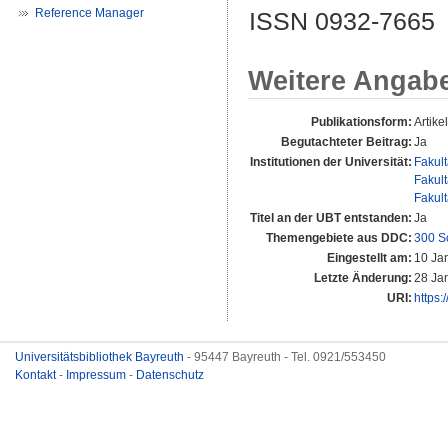
Reference Manager
ISSN 0932-7665
Weitere Angab
Publikationsform:
Artikel
Begutachteter Beitrag:
Ja
Institutionen der Universität:
Fakul
Fakul
Fakul
Titel an der UBT entstanden:
Ja
Themengebiete aus DDC:
300 S
Eingestellt am:
10 Ja
Letzte Änderung:
28 Ja
URI:
https:
Universitätsbibliothek Bayreuth
- 95447 Bayreuth - Tel. 0921/553450
Kontakt
-
Impressum
-
Datenschutz