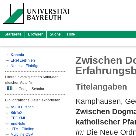
Startseite
Browsen
Suche
Hilfe
Kontakt
Zwischen Do
ERef Leitlinien
Neueste Einträge
Erfahrungsbe
Literatur vom gleichen Autor/der
gleichen Autor*in
Titelangaben
bei Google Scholar
Kamphausen, Ge
Bibliografische Daten exportieren
ASCII Citation
Zwischen Dogma 
BibTeX
EP3 XML
katholischer Pfar
EndNote
HTML Citation
In:
Die Neue Ordnu
Multiline CSV