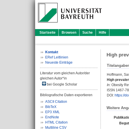
Startseite
Browsen
Suche
Hilfe
Kontakt
High prev
ERef Leitlinien
Neueste Einträge
Titelangabe
Literatur vom gleichen Autor/der
Hoffmann, Sa
gleichen Autor*in
High prevalen
bei Google Scholar
In:
Obesity Rev
ISSN 1467-7
Bibliografische Daten exportieren
DOI:
https://d
ASCII Citation
BibTeX
Weitere Ang
EP3 XML
EndNote
Publikat
HTML Citation
Begut
Multiline CSV