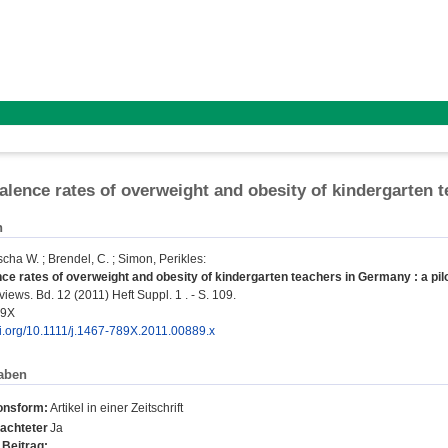
alence rates of overweight and obesity of kindergarten t
n
scha W.
;
Brendel, C.
;
Simon, Perikles
:
ce rates of overweight and obesity of kindergarten teachers in Germany : a pilo
iews. Bd. 12 (2011) Heft Suppl. 1 . - S. 109.
89X
oi.org/10.1111/j.1467-789X.2011.00889.x
aben
ionsform:
Artikel in einer Zeitschrift
achteter
Ja
Beitrag: