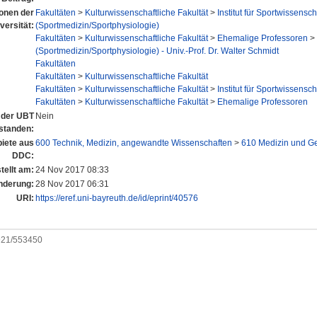
ionen der
Fakultäten
>
Kulturwissenschaftliche Fakultät
>
Institut für Sportwissensch
versität:
(Sportmedizin/Sportphysiologie)
Fakultäten
>
Kulturwissenschaftliche Fakultät
>
Ehemalige Professoren
>
(Sportmedizin/Sportphysiologie) - Univ.-Prof. Dr. Walter Schmidt
Fakultäten
Fakultäten
>
Kulturwissenschaftliche Fakultät
Fakultäten
>
Kulturwissenschaftliche Fakultät
>
Institut für Sportwissensch
Fakultäten
>
Kulturwissenschaftliche Fakultät
>
Ehemalige Professoren
n der UBT
Nein
standen:
iete aus
600 Technik, Medizin, angewandte Wissenschaften
>
610 Medizin und G
DDC:
tellt am:
24 Nov 2017 08:33
nderung:
28 Nov 2017 06:31
URI:
https://eref.uni-bayreuth.de/id/eprint/40576
0921/553450