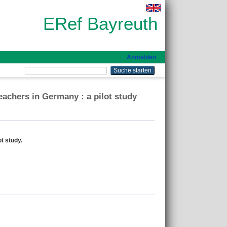
ERef Bayreuth
Anmelden
eachers in Germany : a pilot study
t study.