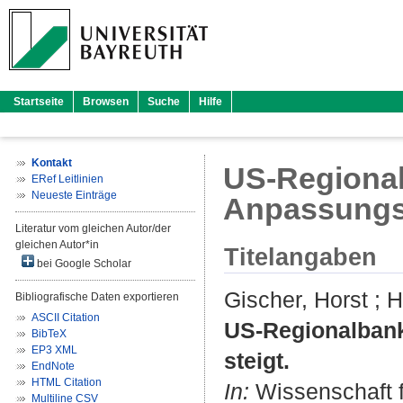
Startseite
Browsen
Suche
Hilfe
Kontakt
US-Regional
ERef Leitlinien
Neueste Einträge
Anpassungsd
Literatur vom gleichen Autor/der
gleichen Autor*in
Titelangaben
bei Google Scholar
Gischer, Horst
;
H
Bibliografische Daten exportieren
ASCII Citation
US-Regionalbank
BibTeX
EP3 XML
steigt.
EndNote
HTML Citation
In:
Wissenschaft fü
Multiline CSV