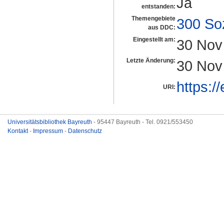
Ja
entstanden:
Themengebiete
300 So
aus DDC:
Eingestellt am:
30 Nov
Letzte Änderung:
30 Nov
https:/
URI:
Universitätsbibliothek Bayreuth
- 95447 Bayreuth - Tel. 0921/553450
Kontakt
-
Impressum
-
Datenschutz