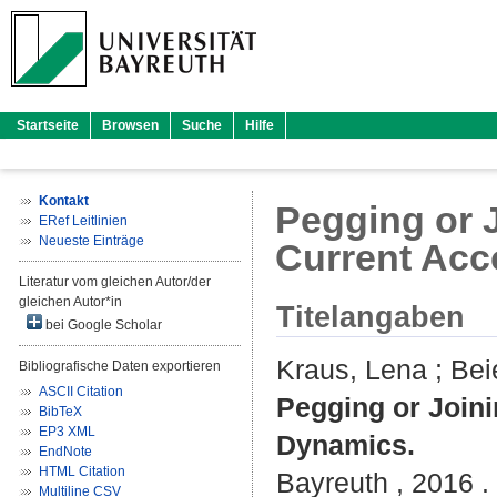
Startseite
Browsen
Suche
Hilfe
Kontakt
Pegging or 
ERef Leitlinien
Neueste Einträge
Current Ac
Literatur vom gleichen Autor/der
gleichen Autor*in
Titelangaben
bei Google Scholar
Kraus, Lena
;
Bei
Bibliografische Daten exportieren
ASCII Citation
Pegging or Join
BibTeX
EP3 XML
Dynamics.
EndNote
HTML Citation
Bayreuth , 2016 .
Multiline CSV