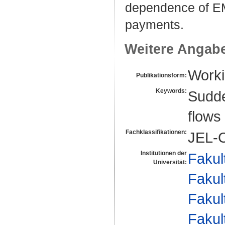
dependence of EM
payments.
Weitere Angab
Worki
Publikationsform:
Keywords:
Sudde
flows
Fachklassifikationen:
JEL-C
Institutionen der
Fakul
Universität:
Fakul
Fakul
Fakul