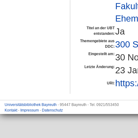
Fakul
Ehema
Titel an der UBT
Ja
entstanden:
Themengebiete aus
300 S
DDC:
Eingestellt am:
30 No
Letzte Änderung:
23 Ja
https
URI:
Universitätsbibliothek Bayreuth
- 95447 Bayreuth - Tel. 0921/553450
Kontakt
-
Impressum
-
Datenschutz