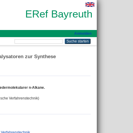
ERef Bayreuth
Anmelden
talysatoren zur Synthese
iedermolekularer n-Alkane.
mische Verfahrenstechnik)
 Verfahrenstechnik