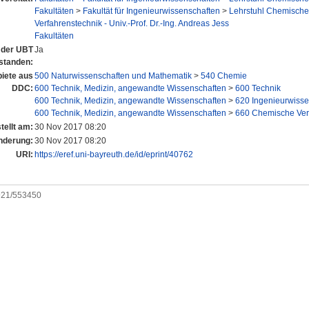
Fakultäten
>
Fakultät für Ingenieurwissenschaften
>
Lehrstuhl Chemische
Verfahrenstechnik - Univ.-Prof. Dr.-Ing. Andreas Jess
Fakultäten
n der UBT
Ja
standen:
iete aus
500 Naturwissenschaften und Mathematik
>
540 Chemie
DDC:
600 Technik, Medizin, angewandte Wissenschaften
>
600 Technik
600 Technik, Medizin, angewandte Wissenschaften
>
620 Ingenieurwisse
600 Technik, Medizin, angewandte Wissenschaften
>
660 Chemische Ver
tellt am:
30 Nov 2017 08:20
nderung:
30 Nov 2017 08:20
URI:
https://eref.uni-bayreuth.de/id/eprint/40762
0921/553450