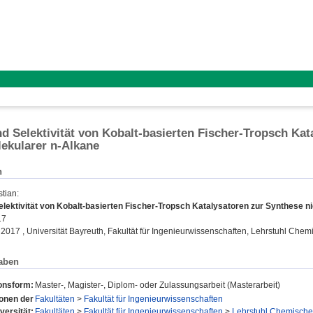
nd Selektivität von Kobalt-basierten Fischer-Tropsch Ka
ekularer n-Alkane
n
stian
:
elektivität von Kobalt-basierten Fischer-Tropsch Katalysatoren zur Synthese n
17
 2017 , Universität Bayreuth, Fakultät für Ingenieurwissenschaften, Lehrstuhl Che
aben
ionsform:
Master-, Magister-, Diplom- oder Zulassungsarbeit (Masterarbeit)
ionen der
Fakultäten
>
Fakultät für Ingenieurwissenschaften
versität:
Fakultäten
>
Fakultät für Ingenieurwissenschaften
>
Lehrstuhl Chemische