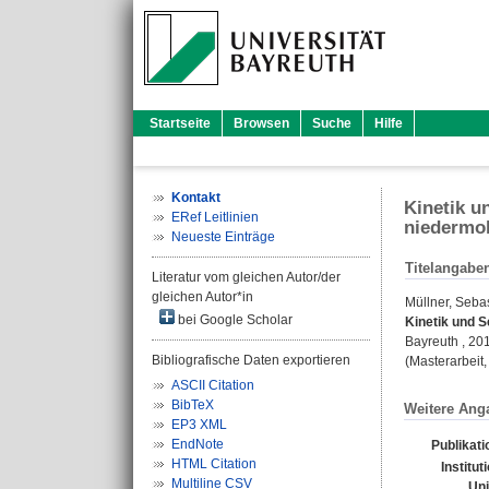
Startseite
Browsen
Suche
Hilfe
Kontakt
Kinetik u
ERef Leitlinien
niedermol
Neueste Einträge
Titelangabe
Literatur vom gleichen Autor/der
gleichen Autor*in
Müllner, Seba
bei Google Scholar
Kinetik und S
Bayreuth , 20
Bibliografische Daten exportieren
(Masterarbeit,
ASCII Citation
BibTeX
Weitere Ang
EP3 XML
EndNote
Publikat
HTML Citation
Institut
Multiline CSV
Uni