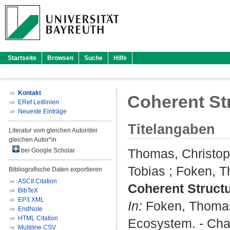
Startseite
Browsen
Suche
Hilfe
Kontakt
Coherent St
ERef Leitlinien
Neueste Einträge
Titelangaben
Literatur vom gleichen Autor/der
gleichen Autor*in
Thomas, Christo
bei Google Scholar
Tobias
;
Foken, 
Bibliografische Daten exportieren
ASCII Citation
Coherent Structu
BibTeX
EP3 XML
In:
Foken, Thoma
EndNote
HTML Citation
Ecosystem. - Cham
Multiline CSV