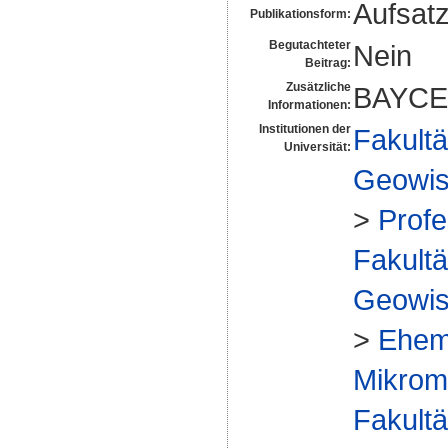
Aufsat
Publikationsform:
Begutachteter
Nein
Beitrag:
Zusätzliche
BAYCE
Informationen:
Institutionen der
Fakultä
Universität:
Geowis
>
Profe
Fakultä
Geowis
>
Ehem
Mikrome
Fakultä