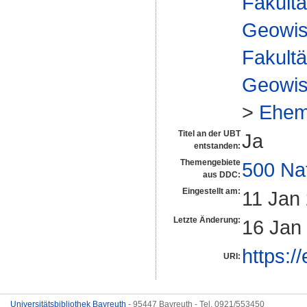
Fakultä
Geowis
Fakultä
Geowis
>
Ehem
Titel an der UBT
Ja
entstanden:
Themengebiete
500 Na
aus DDC:
Eingestellt am:
11 Jan
Letzte Änderung:
16 Jan
https:/
URI:
Universitätsbibliothek Bayreuth
- 95447 Bayreuth - Tel. 0921/553450