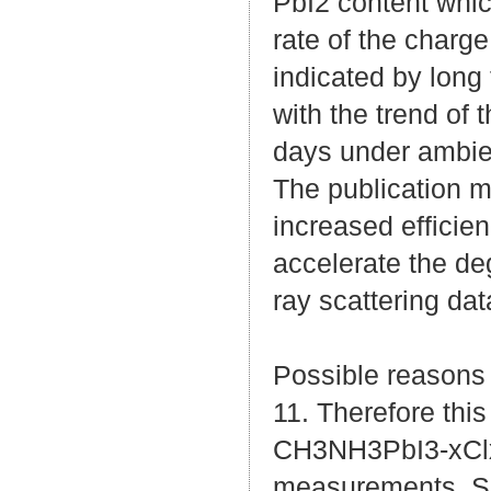
PbI2 content whic
rate of the charge 
indicated by long
with the trend of 
days under ambien
The publication m
increased efficien
accelerate the de
ray scattering d
Possible reasons 
11. Therefore this
CH3NH3PbI3-xClx f
measurements. Sp