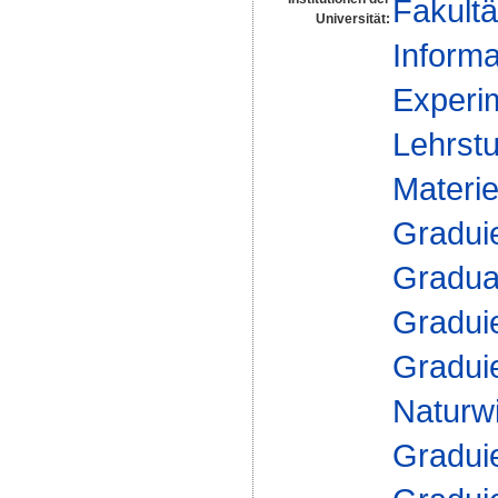
Fakultä
Universität:
Informa
Experim
Lehrstu
Materie
Gradui
Gradua
Gradui
Gradui
Naturw
Gradui