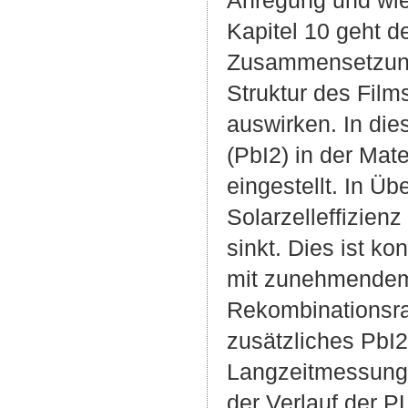
Kapitel 10 geht d
Zusammensetzung 
Struktur des Film
auswirken. In dies
(PbI2) in der Mat
eingestellt. In Üb
Solarzelleffizien
sinkt. Dies ist k
mit zunehmendem 
Rekombinationsrat
zusätzliches PbI2
Langzeitmessunge
der Verlauf der P