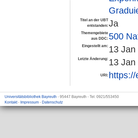
Gradui
Titel an der UBT
Ja
entstanden:
Themengebiete
500 Na
aus DDC:
Eingestellt am:
13 Jan
Letzte Änderung:
13 Jan
https:/
URI:
Universitätsbibliothek Bayreuth
- 95447 Bayreuth - Tel. 0921/553450
Kontakt
-
Impressum
-
Datenschutz