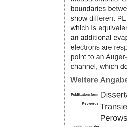
boundaries between
show different PL
which is equivalen
an additional eva
electrons are resp
point to an Auger
channel, which de
Weitere Angab
Dissert
Publikationsform:
Keywords:
Transie
Perows
Institutionen der