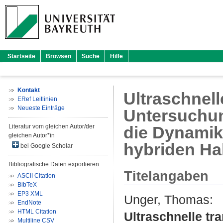
Startseite
Browsen
Suche
Hilfe
Kontakt
Ultraschnell
ERef Leitlinien
Neueste Einträge
Untersuchun
Literatur vom gleichen Autor/der
die Dynamik
gleichen Autor*in
hybriden Hal
bei Google Scholar
Bibliografische Daten exportieren
Titelangaben
ASCII Citation
BibTeX
EP3 XML
Unger, Thomas
:
EndNote
HTML Citation
Ultraschnelle tr
Multiline CSV