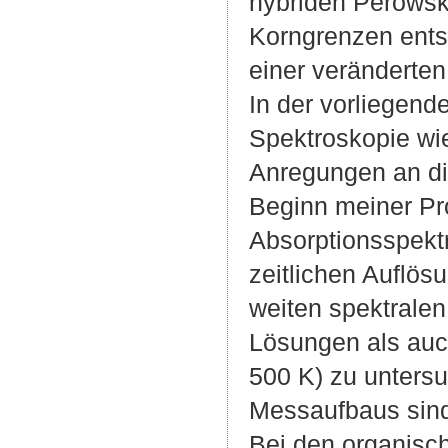
hybriden Perowski
Korngrenzen ents
einer veränderte
In der vorliegende
Spektroskopie wie
Anregungen an di
Beginn meiner Pr
Absorptionsspektr
zeitlichen Auflö
weiten spektrale
Lösungen als auc
500 K) zu unters
Messaufbaus sind
Bei den organisc