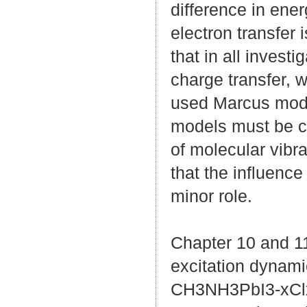
difference in ene
electron transfer
that in all inves
charge transfer, 
used Marcus model
models must be c
of molecular vibra
that the influenc
minor role.
Chapter 10 and 1
excitation dynam
CH3NH3PbI3-xClx).