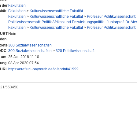
n der
Fakultäten
ität:
Fakultäten
>
Kulturwissenschaftliche Fakultät
Fakultäten
>
Kulturwissenschaftliche Fakultät
>
Professur Politikwissenschaft: 
Politikwissenschaft: Politik Afrikas und Entwicklungspolitik - Juniorprof. Dr. A
Fakultäten
>
Kulturwissenschaftliche Fakultät
>
Professur Politikwissenschaft: 
r UBT
Nein
nden:
iete
300 Sozialwissenschaften
DDC:
300 Sozialwissenschaften
>
320 Politikwissenschaft
t am:
25 Jan 2018 11:10
rung:
08 Apr 2020 07:54
URI:
https://eref.uni-bayreuth.de/id/eprint/41999
0921/553450