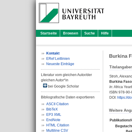
Startseite
Browsen
Suche
Hilfe
Kontakt
Burkina 
ERef Leitlinien
Neueste Einträge
Titelangabe
Literatur vom gleichen Autor/der
Stroh, Alexan
gleichen Autor*in
Burkina Faso
bei Google Scholar
In:
Africa Yearb
ISBN 978-90-
Bibliografische Daten exportieren
DOI:
https://
ASCII Citation
BibTeX
Weitere Ang
EP3 XML
EndNote
Publikations
HTML Citation
Begutacht
Multiline CSV
Bei