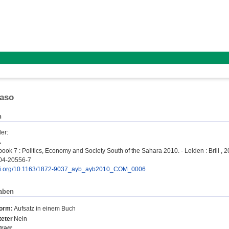
Faso
n
der
:
.
ook 7 : Politics, Economy and Society South of the Sahara 2010. - Leiden : Brill , 201
04-20556-7
doi.org/10.1163/1872-9037_ayb_ayb2010_COM_0006
aben
form:
Aufsatz in einem Buch
eter
Nein
trag: