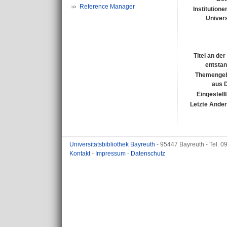
Reference Manager
Institutione
Univers
Titel an de
entsta
Themengeb
aus 
Eingestell
Letzte Ände
Universitätsbibliothek Bayreuth
- 95447 Bayreuth - Tel. 
Kontakt
-
Impressum
-
Datenschutz