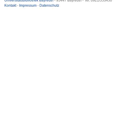
Universitätsbibliothek Bayreuth
- 95447 Bayreuth - Tel. 0921/553450
Kontakt
-
Impressum
-
Datenschutz