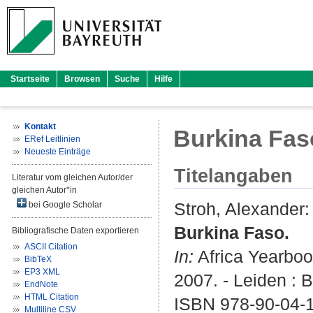
Startseite
Browsen
Suche
Hilfe
Kontakt
Burkina Fas
ERef Leitlinien
Neueste Einträge
Titelangaben
Literatur vom gleichen Autor/der
gleichen Autor*in
Stroh, Alexander
:
bei Google Scholar
Burkina Faso.
Bibliografische Daten exportieren
ASCII Citation
In:
Africa Yearboo
BibTeX
EP3 XML
2007. - Leiden : Br
EndNote
HTML Citation
ISBN 978-90-04-
Multiline CSV