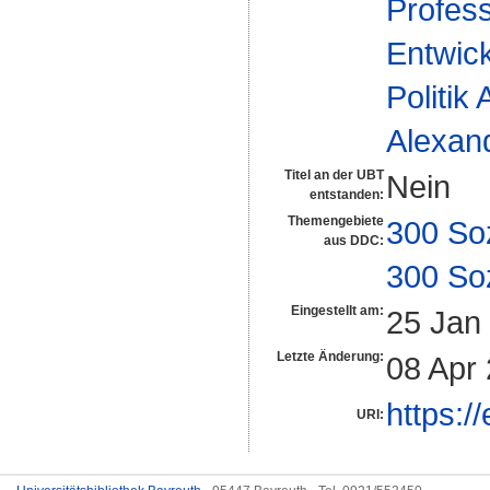
Profess
Entwick
Politik
Alexan
Titel an der UBT
Nein
entstanden:
Themengebiete
300 So
aus DDC:
300 So
Eingestellt am:
25 Jan
Letzte Änderung:
08 Apr
https:/
URI: