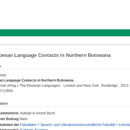
oesan Language Contacts in Northern Botswana
n
iele
:
n Language Contacts in Northern Botswana.
iner
(Hrsg.): The Khoesan Languages. - London and New York : Routledge , 2013 .
0712892
aben
kationsform:
Aufsatz in einem Buch
ter Beitrag:
Nein
itutionen der
Fakultäten
>
Sprach- und Literaturwissenschaftliche Fakultät
>
Lehrstu