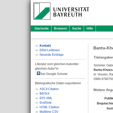
Startseite
Browsen
Suche
Hilfe
Kontakt
Bantu-Kh
ERef Leitlinien
Neueste Einträge
Titelangabe
Literatur vom gleichen Autor/der
Sommer, Gabr
gleichen Autor*in
Bantu-Khoesa
bei Google Scholar
In:
Vossen, Ra
ISBN 978070
Bibliografische Daten exportieren
ASCII Citation
Weitere Ang
BibTeX
EP3 XML
Publi
EndNote
Begutachte
HTML Citation
Inst
Multiline CSV