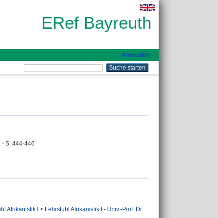
ERef Bayreuth
Anmelden
 - S. 444-446
hl Afrikanistik I
>
Lehrstuhl Afrikanistik I - Univ.-Prof. Dr.