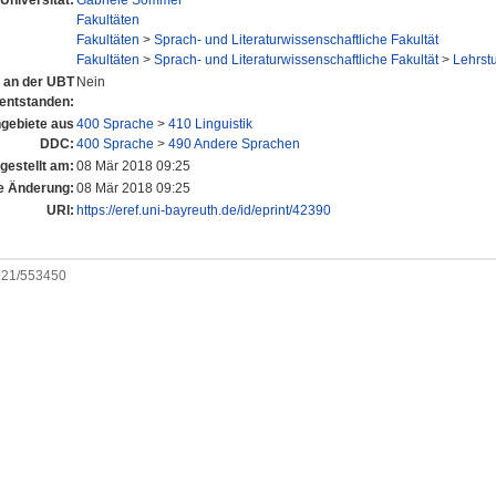
Universität:
Gabriele Sommer
Fakultäten
Fakultäten
>
Sprach- und Literaturwissenschaftliche Fakultät
Fakultäten
>
Sprach- und Literaturwissenschaftliche Fakultät
>
Lehrstu
l an der UBT
Nein
entstanden:
gebiete aus
400 Sprache
>
410 Linguistik
DDC:
400 Sprache
>
490 Andere Sprachen
gestellt am:
08 Mär 2018 09:25
e Änderung:
08 Mär 2018 09:25
URI:
https://eref.uni-bayreuth.de/id/eprint/42390
0921/553450